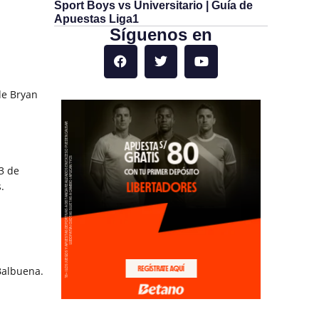
Sport Boys vs Universitario | Guía de
Apuestas Liga1
Síguenos en
de Bryan
 3 de
.
Balbuena.