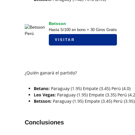
Betsson
Hasta S/100 en bono + 30 Giros Gratis
VISITAR
¿Quién ganará el partido?
Betano:
Paraguay (1.95) Empate (3.45) Perú (4.0)
Leo Vegas:
Paraguay (1.95) Empate (3.35) Perú (4.2
Betsson:
Paraguay (1.95) Empate (3.45) Perú (3.95)
Conclusiones