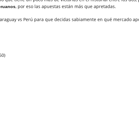
, por eso las apuestas están más que apretadas.
peruanos
Paraguay vs Perú para que decidas sabiamente en qué mercado apo
60)