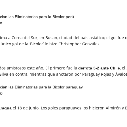
or
ima a Corea del Sur, en Busan, ciudad del país asiático; el gol fue 
único gol de la ‘Bicolor’ lo hizo Christopher González.
dos amistosos este año. El primero fue la
, el
derrota 3-2 ante Chile
 Silva en contra, mientras que anotaron por Paraguay Rojas y Ávalos
ro
el 18 de junio. Los goles paraguayos los hicieron Almirón y 
aragua