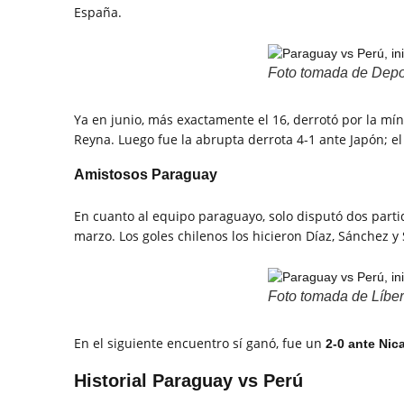
España.
Foto tomada de Dep
Ya en junio, más exactamente el 16, derrotó por la mín
Reyna. Luego fue la abrupta derrota 4-1 ante Japón; el 
Amistosos Paraguay
En cuanto al equipo paraguayo, solo disputó dos parti
marzo. Los goles chilenos los hicieron Díaz, Sánchez y
Foto tomada de Líbe
En el siguiente encuentro sí ganó, fue un
2-0 ante Nic
Historial Paraguay vs Perú