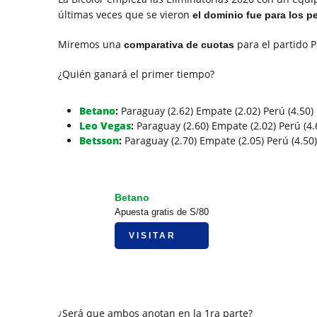
últimas veces que se vieron
el dominio fue para los 
Miremos una
para el partido 
comparativa de cuotas
¿Quién ganará el primer tiempo?
Betano
:
Paraguay (2.62) Empate (2.02) Perú (4.50)
Leo Vegas
:
Paraguay (2.60) Empate (2.02) Perú (4.
Betsson
:
Paraguay (2.70) Empate (2.05) Perú (4.50)
Betano
Apuesta gratis de S/80
VISITAR
¿Será que ambos anotan en la 1ra parte?