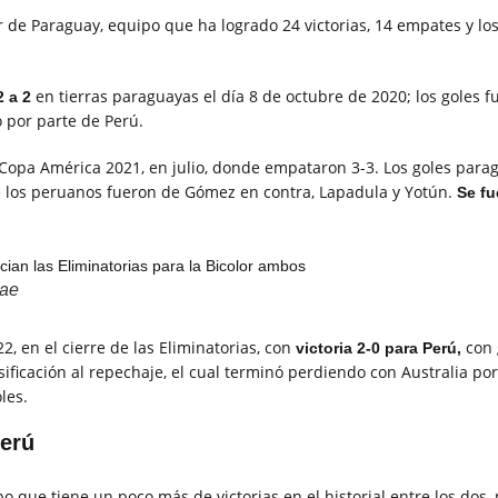
r de Paraguay, equipo que ha logrado 24 victorias, 14 empates y lo
en tierras paraguayas el día 8 de octubre de 2020; los goles 
 a 2
o por parte de Perú.
a Copa América 2021, en julio, donde empataron 3-3. Los goles para
e los peruanos fueron de Gómez en contra, Lapadula y Yotún.
Se fu
bae
, en el cierre de las Eliminatorias, con
con 
victoria 2-0 para Perú,
asificación al repechaje, el cual terminó perdiendo con Australia po
les.
Perú
 que tiene un poco más de victorias en el historial entre los dos, 