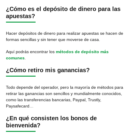
¿Cómo es el depósito de dinero para las
apuestas?
Hacer depósitos de dinero para realizar apuestas se hacen de
formas sencillas y sin tener que moverse de casa.
Aquí podrás encontrar los
métodos de depósito más
comunes
.
¿Cómo retiro mis ganancias?
Todo depende del operador, pero la mayoría de métodos para
retirar las ganancias son sencillos y mundialmente conocidos,
como las transferencias bancarias, Paypal, Trustly,
Paysafecard…
¿En qué consisten los bonos de
bienvenida?