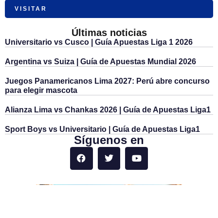
VISITAR
Últimas noticias
Universitario vs Cusco | Guía Apuestas Liga 1 2026
Argentina vs Suiza | Guía de Apuestas Mundial 2026
Juegos Panamericanos Lima 2027: Perú abre concurso
para elegir mascota
Alianza Lima vs Chankas 2026 | Guía de Apuestas Liga1
Sport Boys vs Universitario | Guía de Apuestas Liga1
Síguenos en