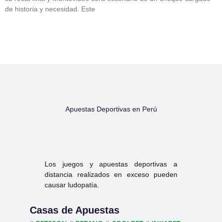
de historia y necesidad. Este
Apuestas Deportivas en Perú
Los juegos y apuestas deportivas a
distancia realizados en exceso pueden
causar ludopatía.
Casas de Apuestas