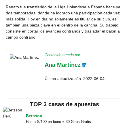
Renato fue transferido de la Liga Holandesa a España hace ya
dos temporadas, donde ha logrado una participación cada vez
más sólida. Hoy en día no solamente es titular de su club, es
también una pieza clave en el centro de la cancha. Su trabajo
consiste en cortar los avances contrarios y trasladar el balón a
campo contrario.
Contenido creado por:
Ana Martínez
Última actualización: 2022-06-04
TOP 3 casas de apuestas
Betsson
Hasta S/100 en bono + 30 Giros Gratis