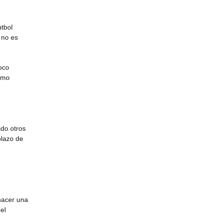
útbol
 no es
oco
imo
ido otros
plazo de
 hacer una
el