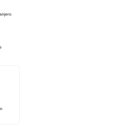
anjero.
s
ón