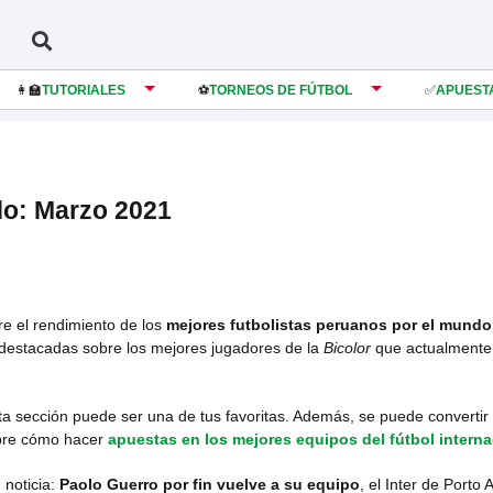
👩‍🏫
TUTORIALES
⚽️
TORNEOS DE FÚTBOL
✅
APUEST
do: Marzo 2021
e el rendimiento de los
mejores futbolistas peruanos por el mundo
 destacadas sobre los mejores jugadores de la
Bicolor
que actualmente
sta sección puede ser una de tus favoritas. Además, se puede convertir
obre cómo hacer
apuestas en los mejores equipos del fútbol interna
noticia:
Paolo Guerro por fin vuelve a su equipo
, el Inter de Porto 