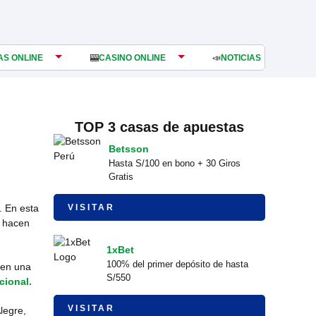
AS ONLINE
🎰
CASINO ONLINE
📣
NOTICIAS
TOP 3 casas de apuestas
Betsson
Hasta S/100 en bono + 30 Giros
Gratis
. En esta
VISITAR
 hacen
1xBet
100% del primer depósito de hasta
 en una
S/550
cional.
VISITAR
Alegre,