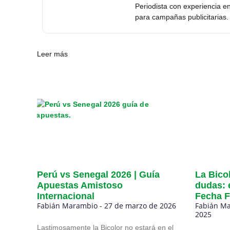
Periodista con experiencia e
para campañas publicitarias.
Leer más
Perú vs Senegal 2026 | Guía
La Bico
Apuestas Amistoso
dudas: e
Internacional
Fecha F
Fabián Marambio
27 de marzo de 2026
Fabián M
2025
Lastimosamente la Bicolor no estará en el