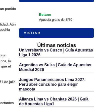
un partido
Betano
Apuesta gratis de S/80
lidad. Aún
 podría
VISITAR
Últimas noticias
Universitario vs Cusco | Guía Apuestas
Liga 1 2026
nto:
ica, lo
Argentina vs Suiza | Guía de Apuestas
 que el
Mundial 2026
Juegos Panamericanos Lima 2027:
1 de julio.
Perú abre concurso para elegir
mascota
Alianza Lima vs Chankas 2026 | Guía
portantes
de Apuestas Liga1