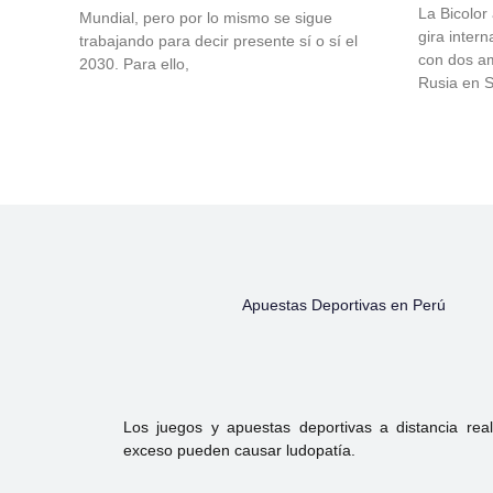
La Bicolor
Mundial, pero por lo mismo se sigue
gira inter
trabajando para decir presente sí o sí el
con dos am
2030. Para ello,
Rusia en S
Apuestas Deportivas en Perú
Los juegos y apuestas deportivas a distancia rea
exceso pueden causar ludopatía.