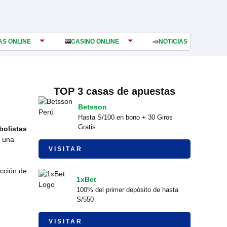
AS ONLINE
🎰
CASINO ONLINE
📣
NOTICIAS
TOP 3 casas de apuestas
Betsson
Hasta S/100 en bono + 30 Giros
Gratis
bolistas
s una
VISITAR
ección de
1xBet
100% del primer depósito de hasta
S/550
VISITAR