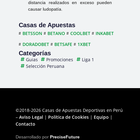
distancia realizados en exceso pueden
causar ludopatía.
Casas de Apuestas
BETSSON
BETANO
COOLBET
INKABET
DORADOBET
BETSAFE
1XBET
Categorías
Guias
Promociones
Liga 1
Selección Peruana
©2018-2026 Casas de Apuestas Deportivas en Perú
–
Aviso Legal
|
Política de Cookies
|
Equipo
|
Contacto
Desarrollado por
PreciseFuture