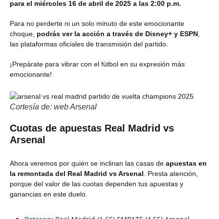
para el miércoles 16 de abril de 2025 a las 2:00 p.m.
Para no perderte ni un solo minuto de este emocionante
choque,
podrás ver la acción a través de Disney+ y ESPN
,
las plataformas oficiales de transmisión del partido.
¡Prepárate para vibrar con el fútbol en su expresión más
emocionante!
Cortesía de: web Arsenal
Cuotas de apuestas Real Madrid vs
Arsenal
Ahora veremos por quién se inclinan las casas de
apuestas en
la remontada del Real Madrid vs Arsenal
. Presta atención,
porque del valor de las cuotas dependen tus apuestas y
ganancias en este duelo.