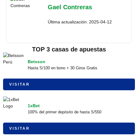
Gael Contreras
Última actualización: 2025-04-12
TOP 3 casas de apuestas
Betsson
Hasta S/100 en bono + 30 Giros Gratis
VISITAR
1xBet
100% del primer depósito de hasta S/550
VISITAR