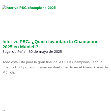
Inter vs PSG: ¿Quién levantará la Champions
2025 en Múnich?
Edgardo Peña
30 de mayo de 2025
Todo está listo para la gran final de la UEFA Champions League.
Inter vs PSG protagonizarán un duelo inédito en el Allianz Arena de
Múnich.