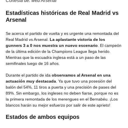
Cortesía de: web Arsenal
Estadísticas históricas de Real Madrid vs
Arsenal
Se acerca el partido de vuelta y es urgente una remontada del
Real Madrid vs Arsenal.
La aplastante victoria de los
gunners 3 a 0 nos muestra un nuevo escenario
. El campeón
de la última edición de la Champions League llega herido.
Mientras que la escuadra inglesa está a un paso de las
semifinales luego de 16 años.
Durante el partido de ida
observamos al Arsenal en una
actuación muy destacada
. Ya que tuvo una posesión del
balón del 54%, 11 tiros a puerta y una precisión de pases del
89%. Sin embargo, los ingleses no deben fiarse, porque no es
la primera remontada de los merengues en el Bernabéu. ¡Los
blancos harán su mejor esfuerzo por salir de este aprieto!
Estados de ambos equipos