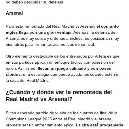
no deben descuidar su defensa.
Arsenal
Para esta remontada del Real Madrid vs Arsenal,
el conjunto
inglés llega con una gran ventaja
. Además, la defensa del
Arsenal es muy sólida y ordenada; incluso, se posicionan muy
bien atrás para frenar las acometidas de su rival.
Otro elemento destacable de los entrenados por Arteta es que
en sus partidos aplican un enfoque táctico con posesión del
balón. Asimismo,
llevan un juego calmado y con pases
rápidos
; una estrategia que puede ayudarles cuando estén en
la casa del Real Madrid.
¿Cuándo y dónde ver la remontada del
Real Madrid vs Arsenal?
El tan esperado partido de vuelta de los cuartos de final de la
Champions League 2025 entre el Real Madrid y el Arsenal
promete ser un enfrentamiento épico.
La cita está programada