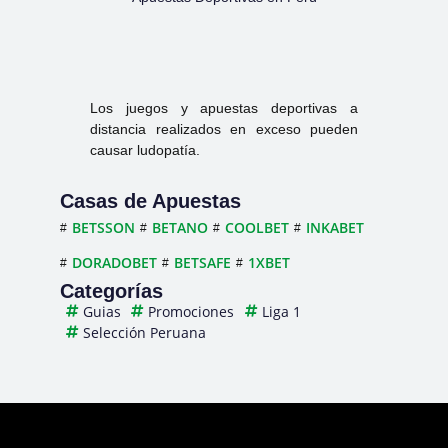
Los juegos y apuestas deportivas a
distancia realizados en exceso pueden
causar ludopatía.
Casas de Apuestas
BETSSON
BETANO
COOLBET
INKABET
DORADOBET
BETSAFE
1XBET
Categorías
Guias
Promociones
Liga 1
Selección Peruana