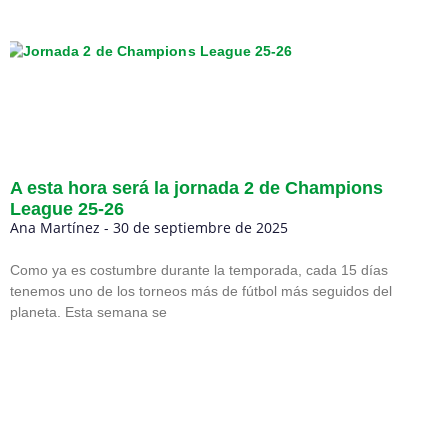
A esta hora será la jornada 2 de Champions
League 25-26
Ana Martínez
30 de septiembre de 2025
Como ya es costumbre durante la temporada, cada 15 días
tenemos uno de los torneos más de fútbol más seguidos del
planeta. Esta semana se