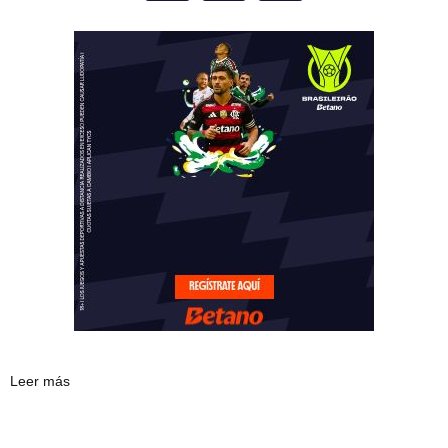
Leer más