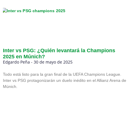
Inter vs PSG: ¿Quién levantará la Champions
2025 en Múnich?
Edgardo Peña
30 de mayo de 2025
Todo está listo para la gran final de la UEFA Champions League.
Inter vs PSG protagonizarán un duelo inédito en el Allianz Arena de
Múnich.