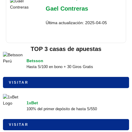
Gael Contreras
Última actualización: 2025-04-05
TOP 3 casas de apuestas
Betsson
Hasta S/100 en bono + 30 Giros Gratis
VISITAR
1xBet
100% del primer depósito de hasta S/550
VISITAR