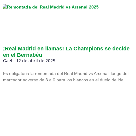
¡Real Madrid en llamas! La Champions se decide
en el Bernabéu
Gael
12 de abril de 2025
Es obligatoria la remontada del Real Madrid vs Arsenal, luego del
marcador adverso de 3 a 0 para los blancos en el duelo de ida.