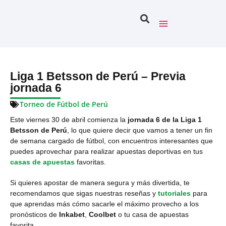
Liga 1 Betsson de Perú – Previa
jornada 6
Torneo de Fútbol de Perú
Este viernes 30 de abril comienza la
jornada 6 de la Liga 1
Betsson de Perú
, lo que quiere decir que vamos a tener un fin
de semana cargado de fútbol, con encuentros interesantes que
puedes aprovechar para realizar apuestas deportivas en tus
casas de apuestas
favoritas.
Si quieres apostar de manera segura y más divertida, te
recomendamos que sigas nuestras reseñas y
tutoriales
para
que aprendas más cómo sacarle el máximo provecho a los
pronósticos de
Inkabet
,
Coolbet
o tu casa de apuestas
favorita.