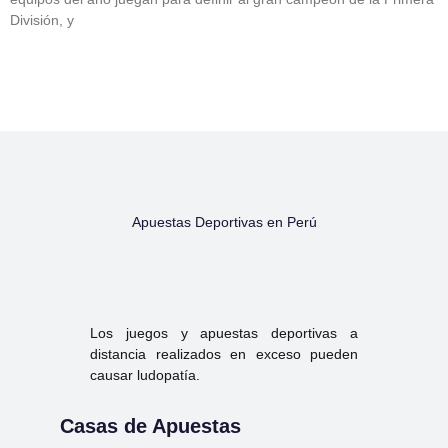
División, y
Apuestas Deportivas en Perú
Los juegos y apuestas deportivas a
distancia realizados en exceso pueden
causar ludopatía.
Casas de Apuestas