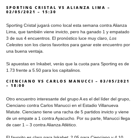
SPORTING CRISTAL VS ALIANZA LIMA –
02/05/2021 – 15:30
Sporting Cristal jugará como local esta semana contra Alianza
Lima, que también viene invicto, pero ha ganado 1 y empatado
3 de sus 4 encuentros. El pronóstico luce muy claro,
Los
Celestes
son los claros favoritos para ganar este encuentro por
una buena ventaja.
Si apuestas en Inkabet, verás que la cuota para Sporting es de
1.73 frente a 5.50 para los capitalinos.
CIENCIANO VS CARLOS MANUCCI – 03/05/2021
– 18:00
Otro encuentro interesante del grupo A es el del líder del grupo,
Cienciano contra Carlos Manucci en el Estadio Villanueva
Matute. Cienciano tiene una racha de 5 partidos invicto y viene
de un empate a 1 contra Ayacucho. Por su parte, Manucci llega
de caer 1 – 3 contra Alianza Atlético.
El favorito es claro para Inkabet: 2.05 para Cienciano y 4.10