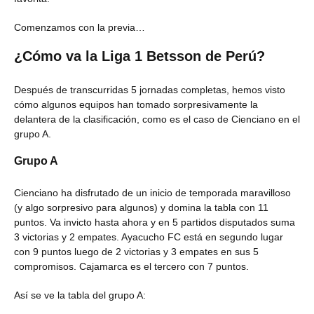
Comenzamos con la previa…
¿Cómo va la Liga 1 Betsson de Perú?
Después de transcurridas 5 jornadas completas, hemos visto
cómo algunos equipos han tomado sorpresivamente la
delantera de la clasificación, como es el caso de Cienciano en el
grupo A.
Grupo A
Cienciano ha disfrutado de un inicio de temporada maravilloso
(y algo sorpresivo para algunos) y domina la tabla con 11
puntos. Va invicto hasta ahora y en 5 partidos disputados suma
3 victorias y 2 empates. Ayacucho FC está en segundo lugar
con 9 puntos luego de 2 victorias y 3 empates en sus 5
compromisos. Cajamarca es el tercero con 7 puntos.
Así se ve la tabla del grupo A: