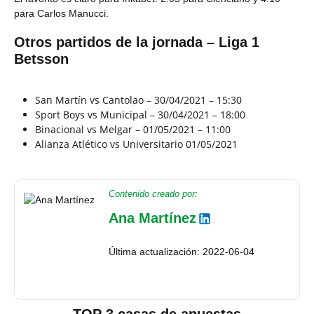
para Carlos Manucci.
Otros partidos de la jornada – Liga 1
Betsson
San Martín vs Cantolao – 30/04/2021 – 15:30
Sport Boys vs Municipal – 30/04/2021 – 18:00
Binacional vs Melgar – 01/05/2021 – 11:00
Alianza Atlético vs Universitario 01/05/2021
Contenido creado por:
Ana Martínez
Última actualización: 2022-06-04