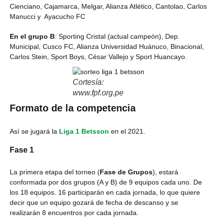
Cienciano, Cajamarca, Melgar, Alianza Atlético, Cantolao, Carlos
Manucci y Ayacucho FC
En el grupo B
: Sporting Cristal (actual campeón), Dep.
Municipal, Cusco FC, Alianza Universidad Huánuco, Binacional,
Carlos Stein, Sport Boys, César Vallejo y Sport Huancayo.
Cortesía:
www.fpf.org.pe
Formato de la competencia
Así se jugará la
Liga 1 Betsson
en el 2021.
Fase 1
La primera etapa del torneo (
Fase de Grupos
), estará
conformada por dos grupos (A y B) de 9 equipos cada uno. De
los 18 equipos. 16 participarán en cada jornada, lo que quiere
decir que un equipo gozará de fecha de descanso y se
realizarán 8 encuentros por cada jornada.