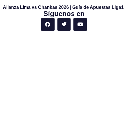
Alianza Lima vs Chankas 2026 | Guía de Apuestas Liga1
Síguenos en