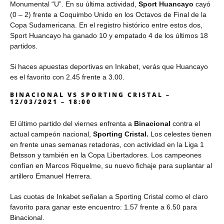
Monumental “U”. En su última actividad,
Sport Huancayo
cayó
(0 – 2) frente a Coquimbo Unido en los Octavos de Final de la
Copa Sudamericana. En el registro histórico entre estos dos,
Sport Huancayo ha ganado 10 y empatado 4 de los últimos 18
partidos.
Si haces apuestas deportivas en Inkabet, verás que Huancayo
es el favorito con 2.45 frente a 3.00.
BINACIONAL VS SPORTING CRISTAL –
12/03/2021 – 18:00
El último partido del viernes enfrenta a
Binacional
contra el
actual campeón nacional,
Sporting Cristal.
Los celestes tienen
en frente unas semanas retadoras, con actividad en la Liga 1
Betsson y también en la Copa Libertadores. Los campeones
confían en Marcos Riquelme, su nuevo fichaje para suplantar al
artillero Emanuel Herrera.
Las cuotas de Inkabet señalan a Sporting Cristal como el claro
favorito para ganar este encuentro: 1.57 frente a 6.50 para
Binacional.