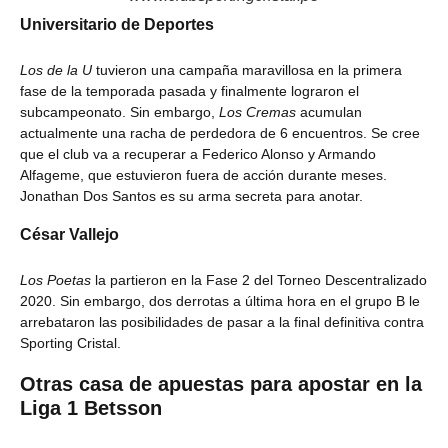
Universitario de Deportes
Los de la U
tuvieron una campaña maravillosa en la primera
fase de la temporada pasada y finalmente lograron el
subcampeonato. Sin embargo,
Los Cremas
acumulan
actualmente una racha de perdedora de 6 encuentros. Se cree
que el club va a recuperar a Federico Alonso y Armando
Alfageme, que estuvieron fuera de acción durante meses.
Jonathan Dos Santos es su arma secreta para anotar.
César Vallejo
Los Poetas
la partieron en la Fase 2 del Torneo Descentralizado
2020. Sin embargo, dos derrotas a última hora en el grupo B le
arrebataron las posibilidades de pasar a la final definitiva contra
Sporting Cristal.
Otras casa de apuestas para apostar en la
Liga 1 Betsson