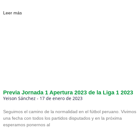
Leer más
Previa Jornada 1 Apertura 2023 de la Liga 1 2023
Yeison Sánchez
17 de enero de 2023
Seguimos el camino de la normalidad en el fútbol peruano. Vivimos
una fecha con todos los partidos disputados y en la próxima
esperamos ponernos al