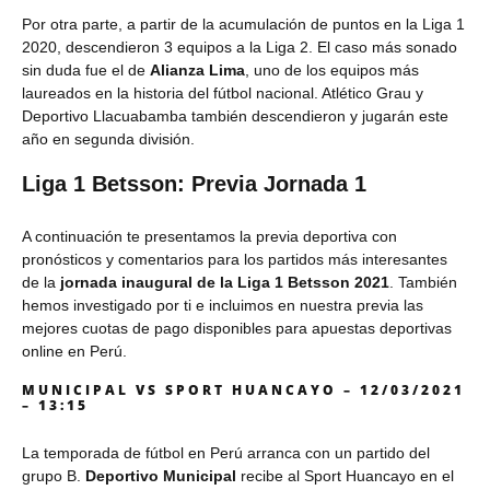
Por otra parte, a partir de la acumulación de puntos en la Liga 1
2020, descendieron 3 equipos a la Liga 2. El caso más sonado
sin duda fue el de
Alianza Lima
, uno de los equipos más
laureados en la historia del fútbol nacional. Atlético Grau y
Deportivo Llacuabamba también descendieron y jugarán este
año en segunda división.
Liga 1 Betsson: Previa Jornada 1
A continuación te presentamos la previa deportiva con
pronósticos y comentarios para los partidos más interesantes
de la
jornada inaugural de la Liga 1 Betsson 2021
. También
hemos investigado por ti e incluimos en nuestra previa las
mejores cuotas de pago disponibles para apuestas deportivas
online en Perú.
MUNICIPAL VS SPORT HUANCAYO – 12/03/2021
– 13:15
La temporada de fútbol en Perú arranca con un partido del
grupo B.
Deportivo Municipal
recibe al Sport Huancayo en el