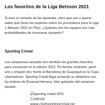
Los favoritos de la Liga Betsson 2021
Si eres un amante de las apuestas, claro que vas a querer
saber qué dicen los expertos sobre los pronósticos para la Liga
1 Betsson 2021 en Perú. ¿Quiénes son los equipos con más
probabilidades de coronarse campeón?
Sporting Cristal
Los campeones actuales son también los grandes favoritos
para coronarse en la edición 2021. En fechas recientes, ganó
uno y empató otro frente al Barcelona de Guayaquil en la Copa
Libertadores. Sporting Cristal llega armando su delantera con
los botines de Emanuel Herrera, líder goleador del certamen
pasado.
Cortesía:
www.clubsportingcristal.pe