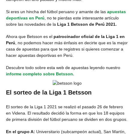
Si eres un hincha del fútbol peruano y amante de las
apuestas
deportivas en Perú
, no te pierdas este interesante artículo
sobre las novedades de la
Liga 1 Betsson de Perú 2021.
Ahora que Betsson es el
patrocinador oficial de la Liga 1 en
Perú
, no podemos hacer más énfasis en decirte que es la mejor
casa de apuestas para que te registres si quieres comenzar a
hacer apuestas deportivas en Perú.
Descubre todo sobre esta web de apuestas leyendo nuestro
informe completo sobre Betsson.
El sorteo de la Liga 1 Betsson
El sorteo de la Liga 1 2021 se realizó el pasado 26 de febrero
en Videna. El resultado decidió la forma en que los 18 equipos
de primera división del fútbol peruano se dividen en dos grupos.
En el grupo A:
Universitario (subcampeón actual), San Martín,