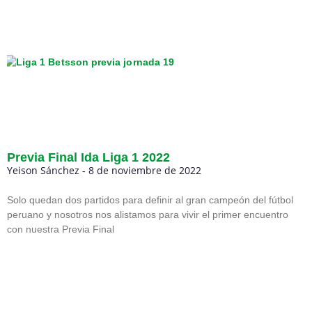
Previa Final Ida Liga 1 2022
Yeison Sánchez
8 de noviembre de 2022
Solo quedan dos partidos para definir al gran campeón del fútbol
peruano y nosotros nos alistamos para vivir el primer encuentro
con nuestra Previa Final