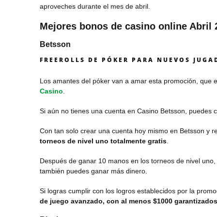
aproveches durante el mes de abril.
Mejores bonos de casino online Abril 
Betsson
FREEROLLS DE PÓKER PARA NUEVOS JUGA
Los amantes del póker van a amar esta promoción, que e
Casino
.
Si aún no tienes una cuenta en Casino Betsson, puedes cr
Con tan solo crear una cuenta hoy mismo en Betsson y reg
torneos de nivel uno totalmente gratis
.
Después de ganar 10 manos en los torneos de nivel uno,
también puedes ganar más dinero.
Si logras cumplir con los logros establecidos por la promo
de juego avanzado, con al menos $1000 garantizado