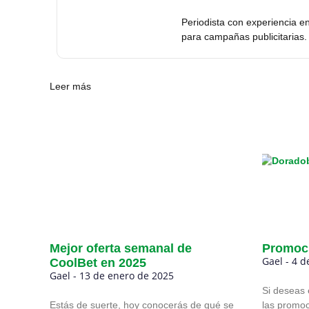
Periodista con experiencia e
para campañas publicitarias.
Leer más
Mejor oferta semanal de
Promoc
Gael
4 d
CoolBet en 2025
Gael
13 de enero de 2025
Si deseas 
Estás de suerte, hoy conocerás de qué se
las promo