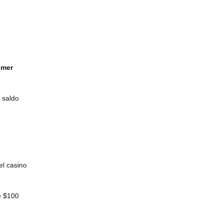
imer
 saldo
el casino
de $100