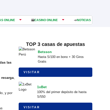
AS ONLINE
🎰
CASINO ONLINE
📣
NOTICIAS
TOP 3 casas de apuestas
Betsson
Hasta S/100 en bono + 30 Giros
Gratis
das las
VISITAR
 recarga
,
1xBet
100% del primer depósito de hasta
o, y por
S/550
VISITAR
as