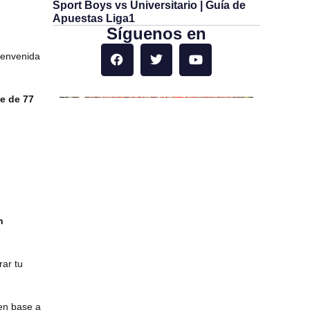
Sport Boys vs Universitario | Guía de
Apuestas Liga1
Síguenos en
ienvenida
e de 77
n
ar tu
 en base a