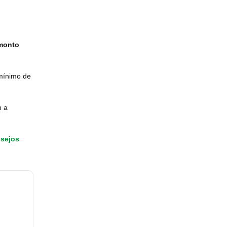
 monto
 mínimo de
n a
sejos