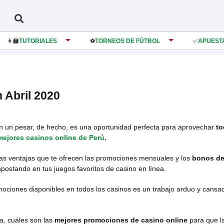
👩‍🏫
TUTORIALES
⚽️
TORNEOS DE FÚTBOL
✅
APUEST
 Abril 2020
en un pesar, de hecho, es una oportunidad perfecta para aprovechar
to
mejores casinos online de Perú
.
as ventajas que te ofrecen las promociones mensuales y los
bonos de
ostando en tus juegos favoritos de casino en línea.
ciones disponibles en todos los casinos es un trabajo arduo y cansad
a, cuáles son las
mejores promociones de casino online
para que l