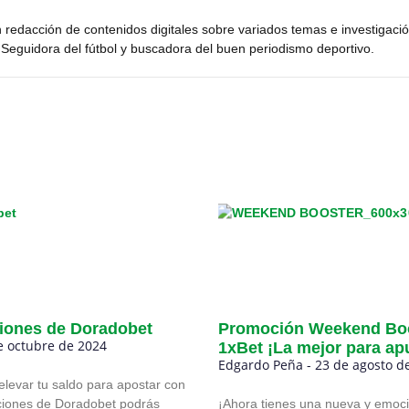
n redacción de contenidos digitales sobre variados temas e investigaci
 Seguidora del fútbol y buscadora del buen periodismo deportivo.
iones de Doradobet
Promoción Weekend Boo
e octubre de 2024
1xBet ¡La mejor para ap
Edgardo Peña
23 de agosto d
elevar tu saldo para apostar con
ciones de Doradobet podrás
¡Ahora tienes una nueva y emoc