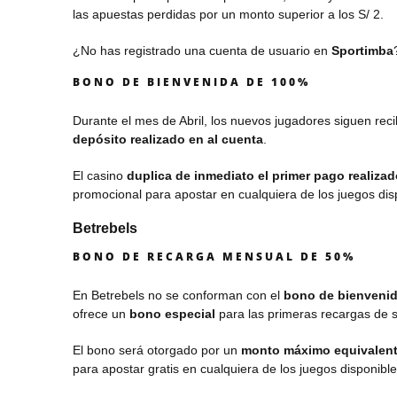
las apuestas perdidas por un monto superior a los S/ 2.
¿No has registrado una cuenta de usuario en
Sportimba
BONO DE BIENVENIDA DE 100%
Durante el mes de Abril, los nuevos jugadores siguen re
depósito realizado en al cuenta
.
El casino
duplica de inmediato el primer pago realiza
promocional para apostar en cualquiera de los juegos disp
Betrebels
BONO DE RECARGA MENSUAL DE 50%
En Betrebels no se conforman con el
bono de bienvenid
ofrece un
bono especial
para las primeras recargas de 
El bono será otorgado por un
monto máximo equivalent
para apostar gratis en cualquiera de los juegos disponible