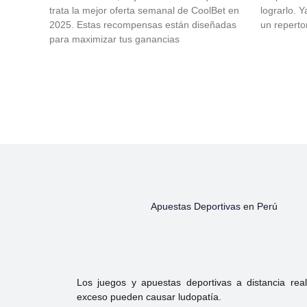
trata la mejor oferta semanal de CoolBet en
lograrlo. 
2025. Estas recompensas están diseñadas
un repert
para maximizar tus ganancias
Apuestas Deportivas en Perú
Los juegos y apuestas deportivas a distancia rea
exceso pueden causar ludopatía.