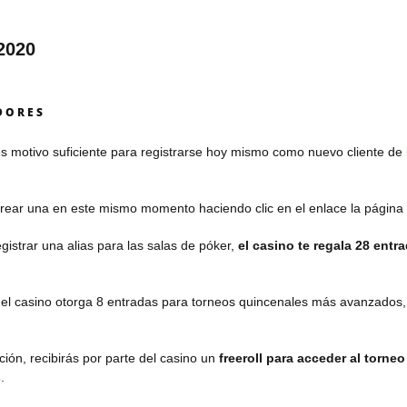
2020
DORES
s motivo suficiente para registrarse hoy mismo como nuevo cliente de
ear una en este mismo momento haciendo clic en el enlace la página o
istrar una alias para las salas de póker,
el casino te regala 28 entr
 el casino otorga 8 entradas para torneos quincenales más avanzados
ción, recibirás por parte del casino un
freeroll para acceder al torne
s
.