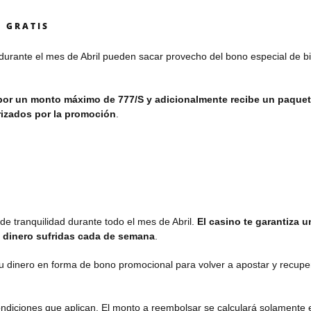
S GRATIS
 durante el mes de Abril pueden sacar provecho del bono especial de b
 por un monto máximo de 777/S y adicionalmente recibe un paquet
orizados por la promoción
.
 de tranquilidad durante todo el mes de Abril.
El casino te garantiza u
e dinero sufridas cada de semana
.
 dinero en forma de bono promocional para volver a apostar y recuper
ondiciones que aplican. El monto a reembolsar se calculará solamente