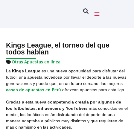
Kings League, el torneo del que
todos hablan
Otras Apuestas en línea
La
Kings League
es una nueva oportunidad para disfrutar del
fútbol, una apuesta novedosa por llevar el deporte a las nuevas
generaciones y puede que, en un futuro cercano, las mejores
casas de apuestas en Perú
ofrezcan apuestas para esta liga.
Gracias a esta nueva
competencia creada por algunos de
los futbolistas, influencers y YouTubers
más conocidos en el
medio, los fanáticos están disfrutando del deporte de una
manera adaptaba a públicos muy distintos y que requieren de
más dinamismo en las actividades.