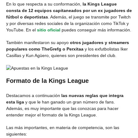
En lo que respecta a su conformación,
la Kings League
consta de 12 equipos capitaneados por un ex jugadores de
fútbol o deportistas
. Además, el juego se transmite por Twitch
y por diversas redes sociales de la organización como TikTok y
YouTube. En el
sitio oficial
puedes conseguir más información.
También manifestaron su apoyo
otros jugadores y streamers
populares como TheGrefg o Perxitaa
y los exfutbolistas Iker
Casillas y Kun Agüero, quienes son presidentes del club.
Formato de la Kings League
Destacamos a continuación
las nuevas reglas que integra
esta liga
y que le han ganado un gran número de fans.
Además, es muy importante que las conozcas para hacer
entender mejor el formato de la Kings League.
Las más importantes, en materia de competencia, son las
siguientes: