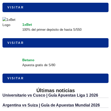
VISITAR
1xBet
100% del primer depósito de hasta S/550
VISITAR
Betano
Apuesta gratis de S/80
VISITAR
Últimas noticias
Universitario vs Cusco | Guía Apuestas Liga 1 2026
Argentina vs Suiza | Guía de Apuestas Mundial 2026