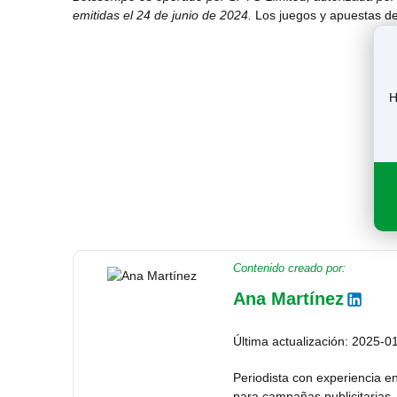
emitidas el 24 de junio de 2024.
Los juegos y apuestas de
H
Contenido creado por:
Ana Martínez
Última actualización: 2025-0
Periodista con experiencia e
para campañas publicitarias.