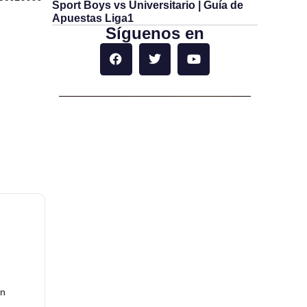
Sport Boys vs Universitario | Guía de
Apuestas Liga1
Síguenos en
ón