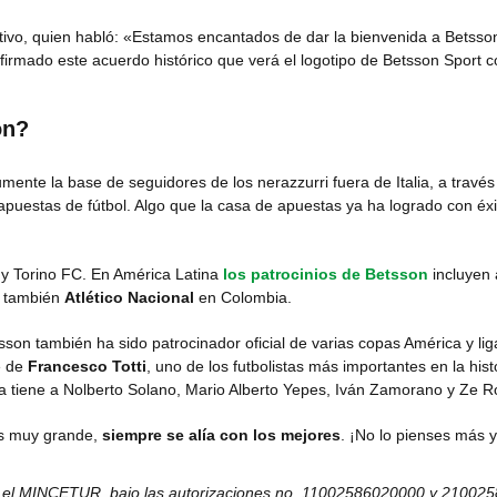
ativo, quien habló: «Estamos encantados de dar la bienvenida a Betsson
r firmado este acuerdo histórico que verá el logotipo de Betsson Sport 
on?
ente la base de seguidores de los nerazzurri fuera de Italia, a través
apuestas de fútbol. Algo que la casa de apuestas ya ha logrado con éxi
 y Torino FC. En América Latina
los patrocinios de Betsson
incluyen
, también
Atlético Nacional
en Colombia.
son también ha sido patrocinador oficial de varias copas América y lig
e de
Francesco Totti
, uno de los futbolistas más importantes en la hist
a tiene a Nolberto Solano, Mario Alberto Yepes, Iván Zamorano y Ze R
es muy grande,
siempre se alía con los mejores
. ¡No lo pienses más y
r el MINCETUR, bajo las autorizaciones no. 11002586020000 y 21002