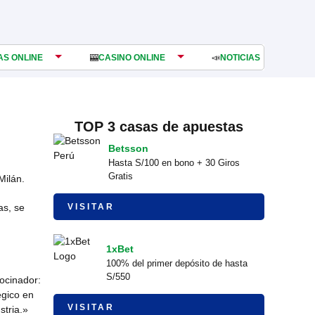
AS ONLINE
🎰
CASINO ONLINE
📣
NOTICIAS
TOP 3 casas de apuestas
Betsson
Hasta S/100 en bono + 30 Giros
Gratis
Milán.
as, se
VISITAR
1xBet
100% del primer depósito de hasta
S/550
ocinador:
égico en
VISITAR
stria.»