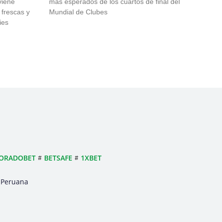
viene
más esperados de los cuartos de final del
frescas y
Mundial de Clubes
ies
ORADOBET
BETSAFE
1XBET
 Peruana