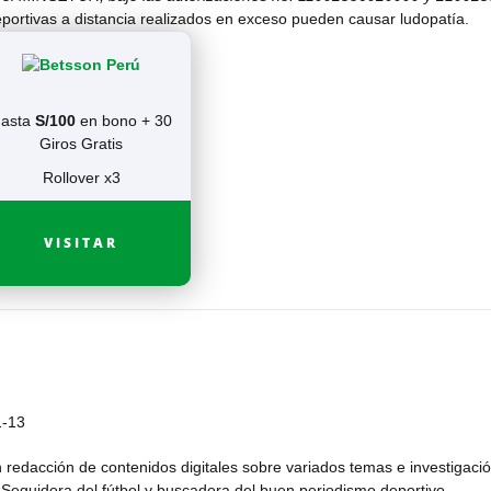
portivas a distancia realizados en exceso pueden causar ludopatía.
asta
S/100
en bono + 30
Giros Gratis
Rollover x3
VISITAR
1-13
n redacción de contenidos digitales sobre variados temas e investigaci
 Seguidora del fútbol y buscadora del buen periodismo deportivo.