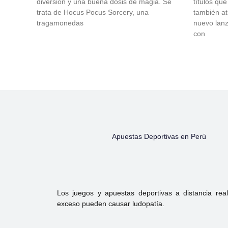
diversión y una buena dosis de magia. Se
títulos que
trata de Hocus Pocus Sorcery, una
también at
tragamonedas
nuevo lanz
con
Apuestas Deportivas en Perú
Los juegos y apuestas deportivas a distancia rea
exceso pueden causar ludopatía.