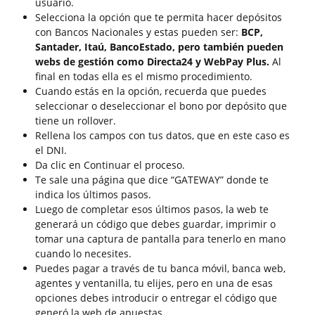
usuario.
Selecciona la opción que te permita hacer depósitos
con Bancos Nacionales y estas pueden ser:
BCP,
Santader, Itaú, BancoEstado, pero también pueden
webs de gestión como Directa24 y WebPay Plus.
Al
final en todas ella es el mismo procedimiento.
Cuando estás en la opción, recuerda que puedes
seleccionar o deseleccionar el bono por depósito que
tiene un rollover.
Rellena los campos con tus datos, que en este caso es
el DNI.
Da clic en Continuar el proceso.
Te sale una página que dice “GATEWAY” donde te
indica los últimos pasos.
Luego de completar esos últimos pasos, la web te
generará un código que debes guardar, imprimir o
tomar una captura de pantalla para tenerlo en mano
cuando lo necesites.
Puedes pagar a través de tu banca móvil, banca web,
agentes y ventanilla, tu elijes, pero en una de esas
opciones debes introducir o entregar el código que
generó la web de apuestas.