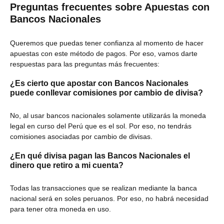
Preguntas frecuentes sobre Apuestas con
Bancos Nacionales
Queremos que puedas tener confianza al momento de hacer
apuestas con este método de pagos. Por eso, vamos darte
respuestas para las preguntas más frecuentes:
¿Es cierto que apostar con Bancos Nacionales
puede conllevar comisiones por cambio de divisa?
No, al usar bancos nacionales solamente utilizarás la moneda
legal en curso del Perú que es el sol. Por eso, no tendrás
comisiones asociadas por cambio de divisas.
¿En qué divisa pagan las Bancos Nacionales el
dinero que retiro a mi cuenta?
Todas las transacciones que se realizan mediante la banca
nacional será en soles peruanos. Por eso, no habrá necesidad
para tener otra moneda en uso.