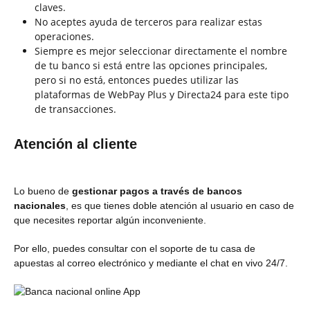
claves.
No aceptes ayuda de terceros para realizar estas
operaciones.
Siempre es mejor seleccionar directamente el nombre
de tu banco si está entre las opciones principales,
pero si no está, entonces puedes utilizar las
plataformas de WebPay Plus y Directa24 para este tipo
de transacciones.
Atención al cliente
Lo bueno de
gestionar pagos a través de bancos
nacionales
, es que tienes doble atención al usuario en caso de
que necesites reportar algún inconveniente.
Por ello, puedes consultar con el soporte de tu casa de
apuestas al correo electrónico y mediante el chat en vivo 24/7.