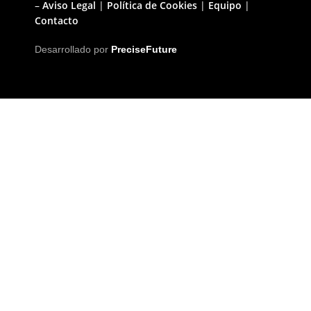
–
Aviso Legal
|
Política de Cookies
|
Equipo
|
Contacto
Desarrollado por
PreciseFuture