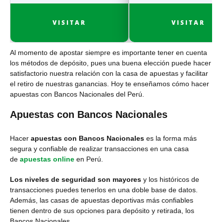
VISITAR
VISITAR
Al momento de apostar siempre es importante tener en cuenta
los métodos de depósito, pues una buena elección puede hacer
satisfactorio nuestra relación con la casa de apuestas y facilitar
el retiro de nuestras ganancias. Hoy te enseñamos cómo hacer
apuestas con Bancos Nacionales del Perú.
Apuestas con Bancos Nacionales
Hacer
apuestas con Bancos Nacionales
es la forma más
segura y confiable de realizar transacciones en una casa
de
apuestas online
en Perú.
Los niveles de seguridad son mayores
y los históricos de
transacciones puedes tenerlos en una doble base de datos.
Además, las casas de apuestas deportivas más confiables
tienen dentro de sus opciones para depósito y retirada, los
Bancos Nacionales.