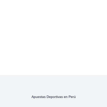
Apuestas Deportivas en Perú