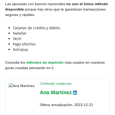
Las apuestas con bancos nacionales
no son el único método
disponible
porque hay otros que te garantizan transacciones
seguras y rápidas.
Tarjetas de crédito y débito
Neteller
Skrill
Pago efectivo
Astropay
Consulta los
métodos de depósito
más usados en nuestras
guías creadas pensando en ti.
Contenido creado por:
Ana Martínez
Última actualización: 2023-12-21