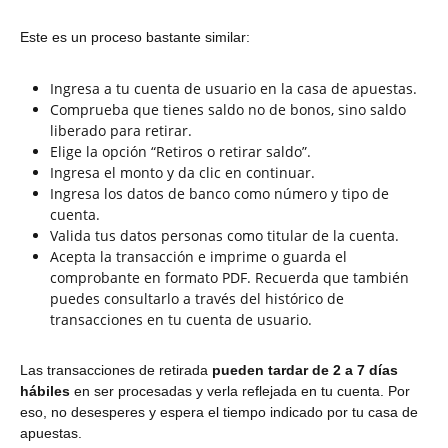
Este es un proceso bastante similar:
Ingresa a tu cuenta de usuario en la casa de apuestas.
Comprueba que tienes saldo no de bonos, sino saldo
liberado para retirar.
Elige la opción “Retiros o retirar saldo”.
Ingresa el monto y da clic en continuar.
Ingresa los datos de banco como número y tipo de
cuenta.
Valida tus datos personas como titular de la cuenta.
Acepta la transacción e imprime o guarda el
comprobante en formato PDF. Recuerda que también
puedes consultarlo a través del histórico de
transacciones en tu cuenta de usuario.
Las transacciones de retirada
pueden tardar de 2 a 7 días
hábiles
en ser procesadas y verla reflejada en tu cuenta. Por
eso, no desesperes y espera el tiempo indicado por tu casa de
apuestas.