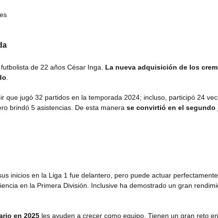
da
l futbolista de 22 años César Inga.
La nueva adquisición de los crem
do
.
ir que jugó 32 partidos en la temporada 2024; incluso, participó 24 v
pero brindó 5 asistencias. De esta manera
se convirtió en el segundo
us inicios en la Liga 1 fue delantero, pero puede actuar perfectamente
cia en la Primera División. Inclusive ha demostrado un gran rendimi
ario en 2025
les ayuden a crecer como equipo. Tienen un gran reto en