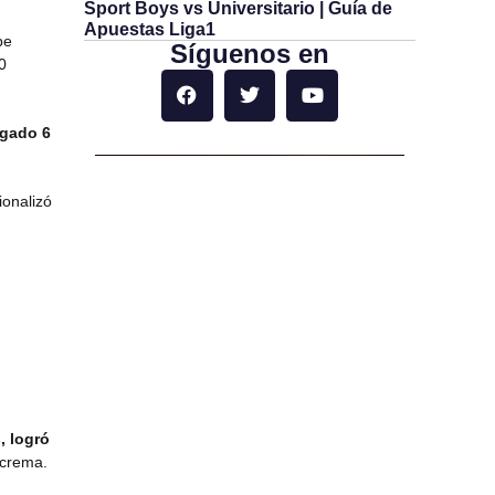
Sport Boys vs Universitario | Guía de
Apuestas Liga1
be
Síguenos en
0
ugado 6
ionalizó
, logró
 crema.