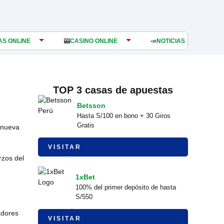
AS ONLINE
🎰
CASINO ONLINE
📣
NOTICIAS
TOP 3 casas de apuestas
Betsson
Hasta S/100 en bono + 30 Giros
Gratis
 nueva
VISITAR
rzos del
1xBet
100% del primer depósito de hasta
S/550
adores
VISITAR