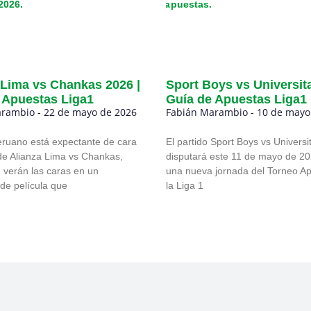
 Lima vs Chankas 2026 |
Sport Boys vs Universita
 Apuestas Liga1
Guía de Apuestas Liga1
arambio
22 de mayo de 2026
Fabián Marambio
10 de mayo
peruano está expectante de cara
El partido Sport Boys vs Universi
 de Alianza Lima vs Chankas,
disputará este 11 de mayo de 20
 verán las caras en un
una nueva jornada del Torneo Ap
de película que
la Liga 1