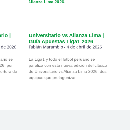
rio |
Universitario vs Alianza Lima |
Guía Apuestas Liga1 2026
 de 2026
Fabián Marambio
4 de abril de 2026
tario se
La Liga1 y todo el fútbol peruano se
26, por
paraliza con esta nueva edición del clásico
ertura de
de Universitario vs Alianza Lima 2026, dos
equipos que protagonizan