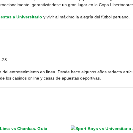
ernacionalmente, garantizándose un gran lugar en la Copa Libertadore
estas a Universitario
y vivir al máximo la alegría del fútbol peruano.
1-23
ca del entretenimiento en línea. Desde hace algunos años redacta artíc
 de los casinos online y casas de apuestas deportivas.