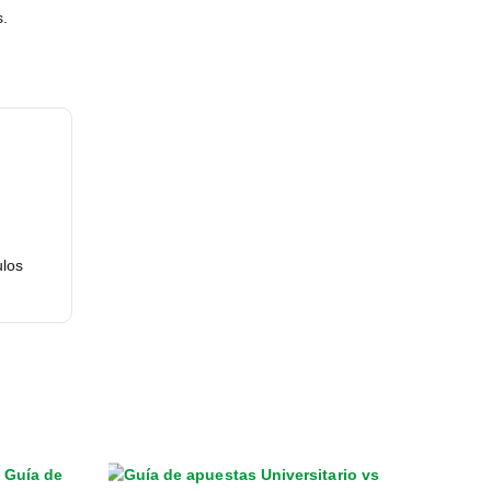
s.
ulos