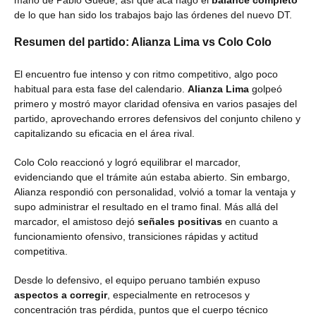
mano de Pablo Guede, así que acá hago el
balance completo
de lo que han sido los trabajos bajo las órdenes del nuevo DT.
Resumen del partido: Alianza Lima vs Colo Colo
El encuentro fue intenso y con ritmo competitivo, algo poco
habitual para esta fase del calendario.
Alianza Lima
golpeó
primero y mostró mayor claridad ofensiva en varios pasajes del
partido, aprovechando errores defensivos del conjunto chileno y
capitalizando su eficacia en el área rival.
Colo Colo reaccionó y logró equilibrar el marcador,
evidenciando que el trámite aún estaba abierto. Sin embargo,
Alianza respondió con personalidad, volvió a tomar la ventaja y
supo administrar el resultado en el tramo final. Más allá del
marcador, el amistoso dejó
señales positivas
en cuanto a
funcionamiento ofensivo, transiciones rápidas y actitud
competitiva.
Desde lo defensivo, el equipo peruano también expuso
aspectos a corregir
, especialmente en retrocesos y
concentración tras pérdida, puntos que el cuerpo técnico