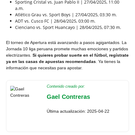
Sporting Cristal vs. Juan Pablo II | 27/04/2025, 11:00
a.m.
Atlético Grau vs. Sport Boys | 27/04/2025, 03:30 m.
ADT vs. Cusco FC | 28/04/2025, 03:00 m.
Cienciano vs. Sport Huancayo | 28/04/2025, 07:30 m.
El torneo de Apertura está avanzando a pasos agigantados. La
Jornada 10 liga peruana promete muchas emociones y partidos
electrizantes.
Si quieres probar suerte en el fútbol, regístrate
ya en las casas de apuestas recomendadas
. Ya tienes la
información que necesitas para apostar.
Contenido creado por:
Gael Contreras
Última actualización: 2025-04-22