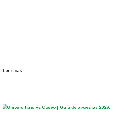
Leer más