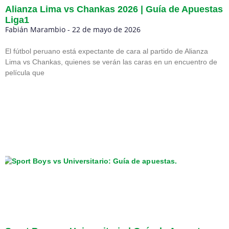
Alianza Lima vs Chankas 2026 | Guía de Apuestas
Liga1
Fabián Marambio
22 de mayo de 2026
El fútbol peruano está expectante de cara al partido de Alianza
Lima vs Chankas, quienes se verán las caras en un encuentro de
película que