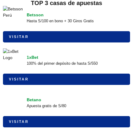
TOP 3 casas de apuestas
Betsson
Hasta S/100 en bono + 30 Giros Gratis
VISITAR
1xBet
100% del primer depósito de hasta S/550
VISITAR
Betano
Apuesta gratis de S/80
VISITAR