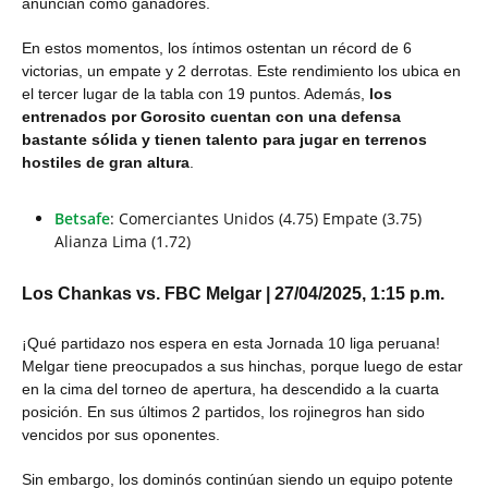
anuncian como ganadores.
En estos momentos, los íntimos ostentan un récord de 6
victorias, un empate y 2 derrotas. Este rendimiento los ubica en
el tercer lugar de la tabla con 19 puntos. Además,
los
entrenados por Gorosito cuentan con una defensa
bastante sólida y tienen talento para jugar en terrenos
hostiles de gran altura
.
Betsafe
: Comerciantes Unidos (4.75) Empate (3.75)
Alianza Lima (1.72)
Los Chankas vs. FBC Melgar | 27/04/2025, 1:15 p.m.
¡Qué partidazo nos espera en esta Jornada 10 liga peruana!
Melgar tiene preocupados a sus hinchas, porque luego de estar
en la cima del torneo de apertura, ha descendido a la cuarta
posición. En sus últimos 2 partidos, los rojinegros han sido
vencidos por sus oponentes.
Sin embargo, los dominós continúan siendo un equipo potente