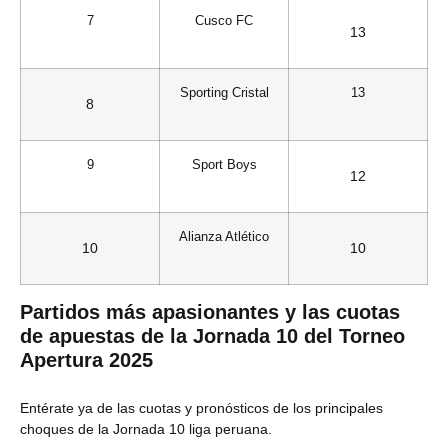
7
Cusco FC
13
Sporting Cristal
13
8
9
Sport Boys
12
Alianza Atlético
10
10
Partidos más apasionantes y las cuotas
de apuestas de la Jornada 10 del Torneo
Apertura 2025
Entérate ya de las cuotas y pronósticos de los principales
choques de la Jornada 10 liga peruana.