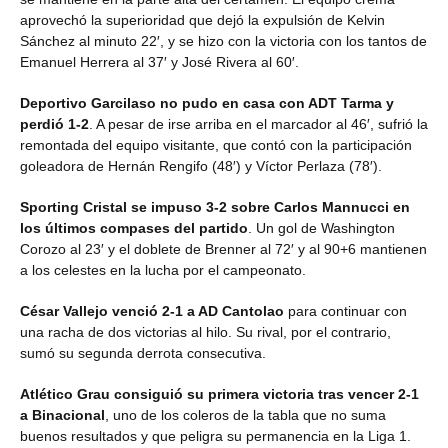
aprovechó la superioridad que dejó la expulsión de Kelvin
Sánchez al minuto 22′, y se hizo con la victoria con los tantos de
Emanuel Herrera al 37′ y José Rivera al 60′.
Deportivo Garcilaso no pudo en casa con ADT Tarma y
perdió 1-2
. A pesar de irse arriba en el marcador al 46′, sufrió la
remontada del equipo visitante, que contó con la participación
goleadora de Hernán Rengifo (48′) y Víctor Perlaza (78′).
Sporting Cristal se impuso 3-2 sobre Carlos Mannucci en
los últimos compases del partido
. Un gol de Washington
Corozo al 23′ y el doblete de Brenner al 72′ y al 90+6 mantienen
a los celestes en la lucha por el campeonato.
César Vallejo venció 2-1 a AD Cantolao
para continuar con
una racha de dos victorias al hilo. Su rival, por el contrario,
sumó su segunda derrota consecutiva.
Atlético Grau consiguió su primera victoria tras vencer 2-1
a Binacional
, uno de los coleros de la tabla que no suma
buenos resultados y que peligra su permanencia en la Liga 1.