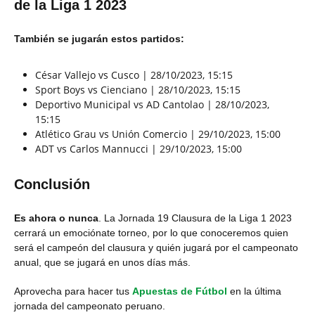
de la Liga 1 2023
También se jugarán estos partidos:
César Vallejo vs Cusco | 28/10/2023, 15:15
Sport Boys vs Cienciano | 28/10/2023, 15:15
Deportivo Municipal vs AD Cantolao | 28/10/2023,
15:15
Atlético Grau vs Unión Comercio | 29/10/2023, 15:00
ADT vs Carlos Mannucci | 29/10/2023, 15:00
Conclusión
Es ahora o nunca
. La Jornada 19 Clausura de la Liga 1 2023
cerrará un emociónate torneo, por lo que conoceremos quien
será el campeón del clausura y quién jugará por el campeonato
anual, que se jugará en unos días más.
Aprovecha para hacer tus
Apuestas de Fútbol
en la última
jornada del campeonato peruano.