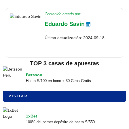
Contenido creado por:
Eduardo Savín
Última actualización: 2024-09-18
TOP 3 casas de apuestas
Betsson
Hasta S/100 en bono + 30 Giros Gratis
VISITAR
1xBet
100% del primer depósito de hasta S/550