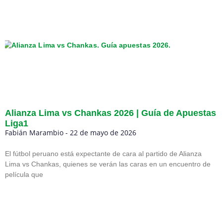
Alianza Lima vs Chankas 2026 | Guía de Apuestas
Liga1
Fabián Marambio
22 de mayo de 2026
El fútbol peruano está expectante de cara al partido de Alianza
Lima vs Chankas, quienes se verán las caras en un encuentro de
película que