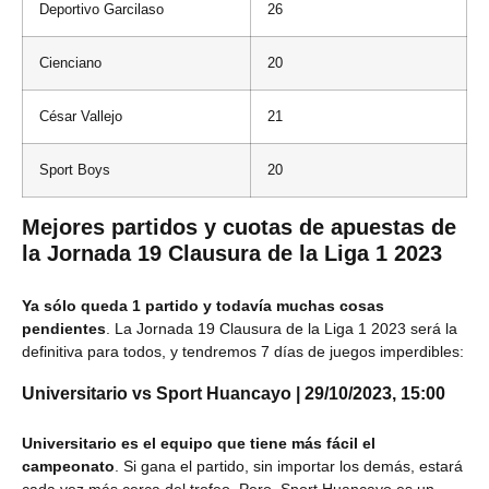
Deportivo Garcilaso
26
Cienciano
20
César Vallejo
21
Sport Boys
20
Mejores partidos y cuotas de apuestas de
la Jornada 19 Clausura de la Liga 1 2023
Ya sólo queda 1 partido y todavía muchas cosas
pendientes
. La Jornada 19 Clausura de la Liga 1 2023 será la
definitiva para todos, y tendremos 7 días de juegos imperdibles:
Universitario vs Sport Huancayo | 29/10/2023, 15:00
Universitario es el equipo que tiene más fácil el
campeonato
. Si gana el partido, sin importar los demás, estará