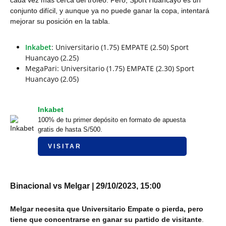
cada vez más cerca del trofeo. Pero, Sport Huancayo es un
conjunto difícil, y aunque ya no puede ganar la copa, intentará
mejorar su posición en la tabla.
Inkabet
: Universitario (1.75) EMPATE (2.50) Sport
Huancayo (2.25)
MegaPari: Universitario (1.75) EMPATE (2.30) Sport
Huancayo (2.05)
Inkabet
100% de tu primer depósito en formato de apuesta
gratis de hasta S/500.
VISITAR
Binacional vs Melgar | 29/10/2023, 15:00
Melgar necesita que Universitario Empate o pierda, pero
tiene que concentrarse en ganar su partido de visitante
.