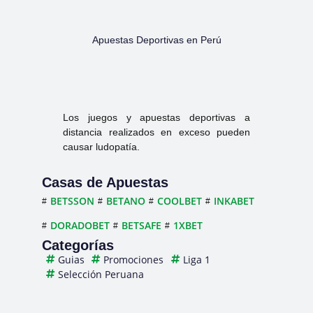
Apuestas Deportivas en Perú
Los juegos y apuestas deportivas a
distancia realizados en exceso pueden
causar ludopatía.
Casas de Apuestas
BETSSON
BETANO
COOLBET
INKABET
DORADOBET
BETSAFE
1XBET
Categorías
Guias
Promociones
Liga 1
Selección Peruana