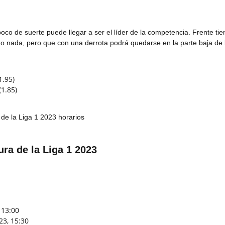
 poco de suerte puede llegar a ser el líder de la competencia. Frente tie
o nada, pero que con una derrota podrá quedarse en la parte baja de l
1.95)
(1.85)
ura de la Liga 1 2023
 13:00
23, 15:30