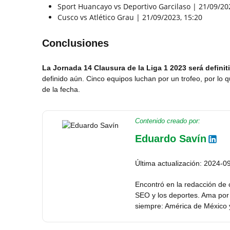
Sport Huancayo vs Deportivo Garcilaso | 21/09/20
Cusco vs Atlético Grau | 21/09/2023, 15:20
Conclusiones
La Jornada 14 Clausura de la Liga 1 2023 será definit
definido aún. Cinco equipos luchan por un trofeo, por lo 
de la fecha.
Contenido creado por:
Eduardo Savín
Última actualización: 2024-0
Encontró en la redacción de 
SEO y los deportes. Ama por i
siempre: América de México 