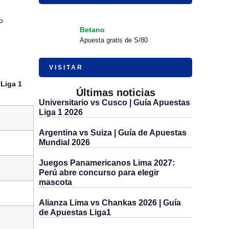
o
Betano
Apuesta gratis de S/80
VISITAR
 Liga 1
Últimas noticias
Universitario vs Cusco | Guía Apuestas
Liga 1 2026
Argentina vs Suiza | Guía de Apuestas
Mundial 2026
Juegos Panamericanos Lima 2027:
Perú abre concurso para elegir
mascota
Alianza Lima vs Chankas 2026 | Guía
de Apuestas Liga1