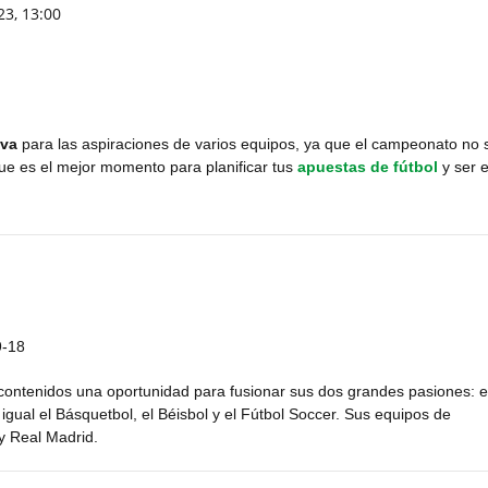
23, 13:00
iva
para las aspiraciones de varios equipos, ya que el campeonato no 
que es el mejor momento para planificar tus
apuestas de fútbol
y ser 
9-18
contenidos una oportunidad para fusionar sus dos grandes pasiones: e
gual el Básquetbol, el Béisbol y el Fútbol Soccer. Sus equipos de
y Real Madrid.