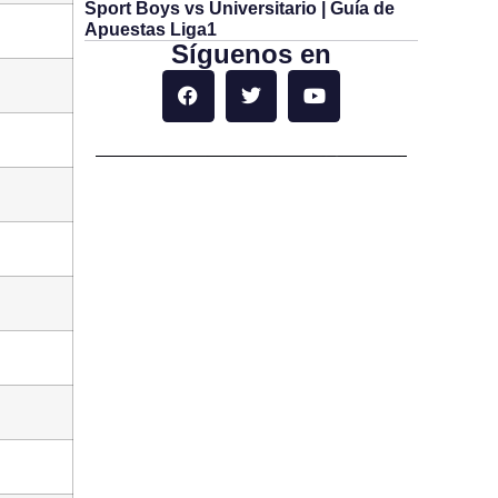
Sport Boys vs Universitario | Guía de
Apuestas Liga1
Síguenos en