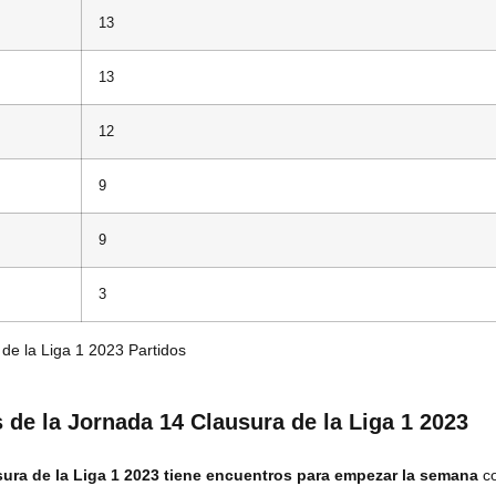
13
13
12
9
9
3
 de la Jornada 14 Clausura de la Liga 1 2023
sura de la Liga 1 2023 tiene encuentros para empezar la semana
c