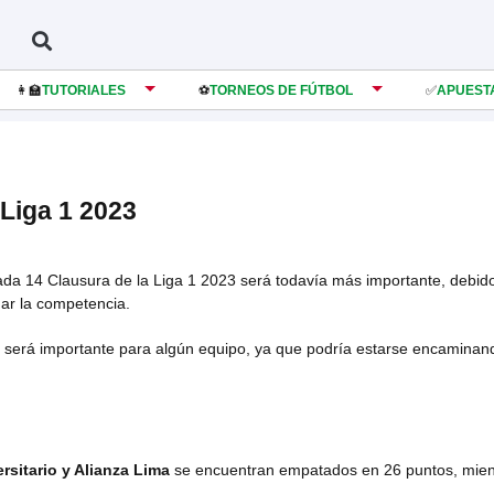
👩‍🏫
TUTORIALES
⚽️
TORNEOS DE FÚTBOL
✅
APUEST
 Liga 1 2023
da 14 Clausura de la Liga 1 2023 será todavía más importante, debido
nar la competencia.
o será importante para algún equipo, ya que podría estarse encaminan
rsitario y Alianza Lima
se encuentran empatados en 26 puntos, mien