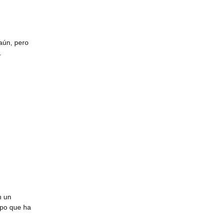
aún, pero
.
n un
ipo que ha