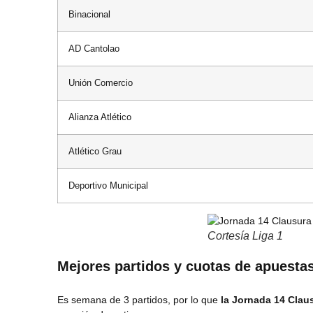
Binacional
AD Cantolao
Unión Comercio
Alianza Atlético
Atlético Grau
Deportivo Municipal
Cortesía Liga 1
Mejores partidos y cuotas de apuestas
Es semana de 3 partidos, por lo que
la Jornada 14 Clau