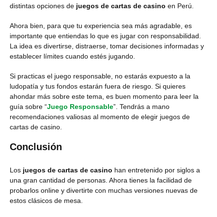
distintas opciones de
juegos de cartas de casino
en Perú.
Ahora bien, para que tu experiencia sea más agradable, es
importante que entiendas lo que es jugar con responsabilidad.
La idea es divertirse, distraerse, tomar decisiones informadas y
establecer límites cuando estés jugando.
Si practicas el juego responsable, no estarás expuesto a la
ludopatía y tus fondos estarán fuera de riesgo. Si quieres
ahondar más sobre este tema, es buen momento para leer la
guía sobre “
Juego Responsable
”. Tendrás a mano
recomendaciones valiosas al momento de elegir juegos de
cartas de casino.
Conclusión
Los
juegos de cartas de casino
han entretenido por siglos a
una gran cantidad de personas. Ahora tienes la facilidad de
probarlos online y divertirte con muchas versiones nuevas de
estos clásicos de mesa.