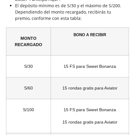
El depósito mínimo es de S/30 y el máximo de S/200.
Dependiendo del monto recargado, recibirás tu
premio, conforme con esta tabla:
BONO A RECIBIR
MONTO
RECARGADO
S/30
15 FS para Sweet Bonanza
S/60
15 rondas gratis para Aviator
S/100
15 FS para Sweet Bonanza
15 rondas gratis para Aviator