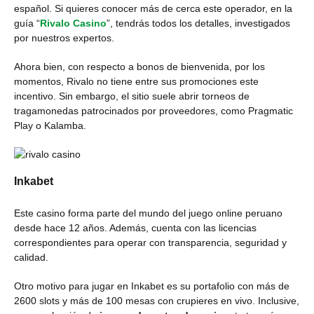
español. Si quieres conocer más de cerca este operador, en la
guía “
Rivalo Casino
”, tendrás todos los detalles, investigados
por nuestros expertos.
Ahora bien, con respecto a bonos de bienvenida, por los
momentos, Rivalo no tiene entre sus promociones este
incentivo. Sin embargo, el sitio suele abrir torneos de
tragamonedas patrocinados por proveedores, como Pragmatic
Play o Kalamba.
Inkabet
Este casino forma parte del mundo del juego online peruano
desde hace 12 años. Además, cuenta con las licencias
correspondientes para operar con transparencia, seguridad y
calidad.
Otro motivo para jugar en Inkabet es su portafolio con más de
2600 slots y más de 100 mesas con crupieres en vivo. Inclusive,