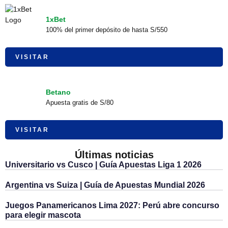
1xBet
100% del primer depósito de hasta S/550
VISITAR
Betano
Apuesta gratis de S/80
VISITAR
Últimas noticias
Universitario vs Cusco | Guía Apuestas Liga 1 2026
Argentina vs Suiza | Guía de Apuestas Mundial 2026
Juegos Panamericanos Lima 2027: Perú abre concurso
para elegir mascota