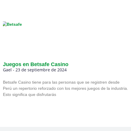
Juegos en Betsafe Casino
Gael
23 de septiembre de 2024
Betsafe Casino tiene para las personas que se registren desde
Perú un repertorio reforzado con los mejores juegos de la industria.
Esto significa que disfrutarás