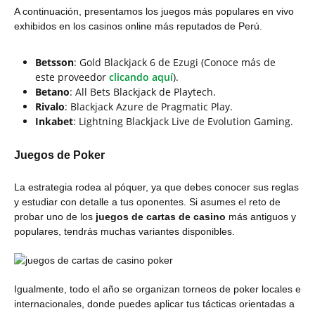
A continuación, presentamos los juegos más populares en vivo
exhibidos en los casinos online más reputados de Perú.
Betsson
: Gold Blackjack 6 de Ezugi (Conoce más de
este proveedor
clicando aquí
).
Betano
: All Bets Blackjack de Playtech.
Rivalo
: Blackjack Azure de Pragmatic Play.
Inkabet
: Lightning Blackjack Live de Evolution Gaming.
Juegos de Poker
La estrategia rodea al póquer, ya que debes conocer sus reglas
y estudiar con detalle a tus oponentes. Si asumes el reto de
probar uno de los
juegos de cartas de casino
más antiguos y
populares, tendrás muchas variantes disponibles.
Igualmente, todo el año se organizan torneos de poker locales e
internacionales, donde puedes aplicar tus tácticas orientadas a