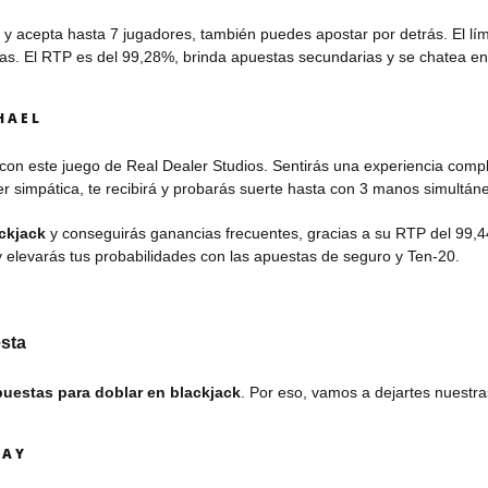
as y acepta hasta 7 jugadores, también puedes apostar por detrás. El lím
jas. El RTP es del 99,28%, brinda apuestas secundarias y se chatea e
HAEL
 con este juego de Real Dealer Studios. Sentirás una experiencia com
er simpática, te recibirá y probarás suerte hasta con 3 manos simultá
ckjack
y conseguirás ganancias frecuentes, gracias a su RTP del 99,
y elevarás tus probabilidades con las apuestas de seguro y Ten-20.
esta
puestas para doblar en blackjack
. Por eso, vamos a dejartes nuestra
LAY