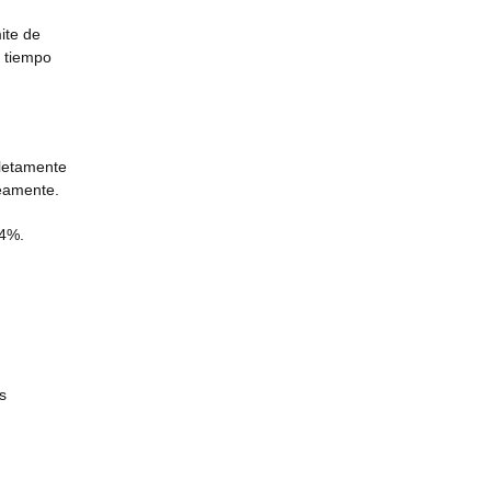
ite de
n tiempo
pletamente
neamente.
44%.
s