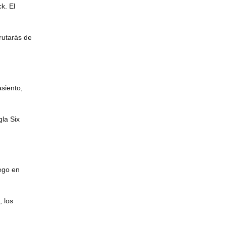
k. El
rutarás de
siento,
gla Six
uego en
, los