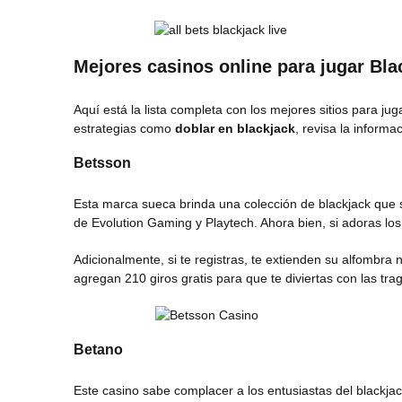
Mejores casinos online para jugar Bla
Aquí está la lista completa con los mejores sitios para ju
estrategias como
doblar en blackjack
, revisa la inform
Betsson
Esta marca sueca brinda una colección de blackjack que su
de Evolution Gaming y Playtech. Ahora bien, si adoras lo
Adicionalmente, si te registras, te extienden su alfombra
agregan 210 giros gratis para que te diviertas con las t
Betano
Este casino sabe complacer a los entusiastas del blackjac