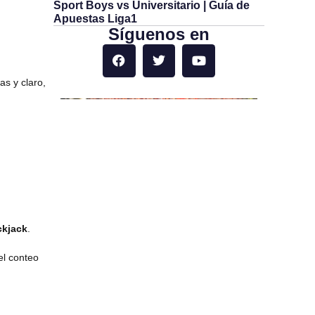
Sport Boys vs Universitario | Guía de
Apuestas Liga1
Síguenos en
as y claro,
ckjack
.
el conteo