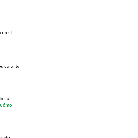
 en el
es durante
 lo que
Cómo
iente: