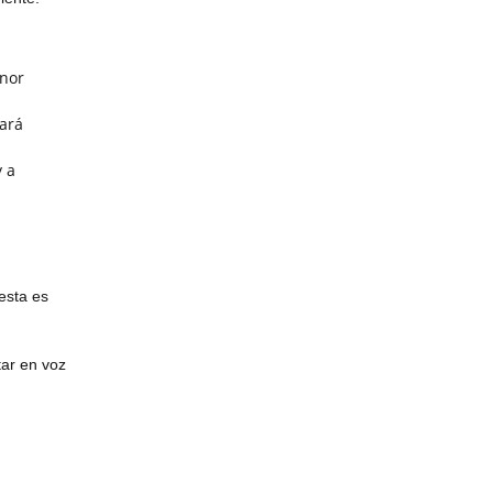
enor
dará
 a
esta es
tar en voz