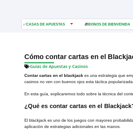
✅
CASAS DE APUESTAS
🎁
BONOS DE BIENVENIDA
Cómo contar cartas en el Blackja
Guías de Apuestas y Casinos
Contar cartas en el blackjack
es una estrategia que emp
casinos no ven con buenos ojos esta táctica popularizad
En esta guía, explicaremos todo sobre la técnica del con
¿Qué es contar cartas en el Blackjack
El blackjack es uno de los juegos con mayores probabilida
aplicación de estrategias adicionales en las manos.