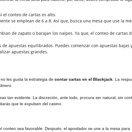
i el conteo de cartas es alto.
ente se emplean de 6 a 8. Así que, busca una mesa que use la m
bian de zapato o barajan los naipes. Ya que, el conteo de cartas 
 de apuestas equilibrados. Puedes comenzar con apuestas bajas y
alizar apuestas grandes.
no les gusta la estrategia de
contar cartas en el Blackjack
. La respu
dinero.
as tan evidente. La discreción, ante todo, procura ser natural, sin con
itarás que te expulsen del casino.
 el conteo sea favorable. Después, el apostador se une a la mesa para