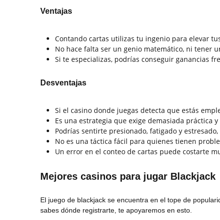
Ventajas
Contando cartas utilizas tu ingenio para elevar tu
No hace falta ser un genio matemático, ni tener un
Si te especializas, podrías conseguir ganancias fr
Desventajas
Si el casino donde juegas detecta que estás emple
Es una estrategia que exige demasiada práctica y 
Podrías sentirte presionado, fatigado y estresado, 
No es una táctica fácil para quienes tienen prob
Un error en el conteo de cartas puede costarte m
Mejores casinos para jugar Blackjack
El juego de blackjack se encuentra en el tope de populari
sabes dónde registrarte, te apoyaremos en esto.