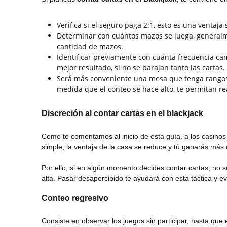
Verifica si el seguro paga 2:1, esto es una ventaja s
Determinar con cuántos mazos se juega, generalm
cantidad de mazos.
Identificar previamente con cuánta frecuencia cam
mejor resultado, si no se barajan tanto las cartas.
Será más conveniente una mesa que tenga rangos
medida que el conteo se hace alto, te permitan re
Discreción al contar cartas en el blackjack
Como te comentamos al inicio de esta guía, a los casinos 
simple, la ventaja de la casa se reduce y tú ganarás más 
Por ello, si en algún momento decides contar cartas, no se
alta. Pasar desapercibido te ayudará con esta táctica y ev
Conteo regresivo
Consiste en observar los juegos sin participar, hasta que