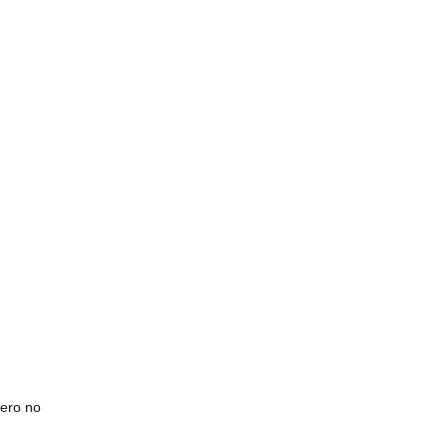
pero no