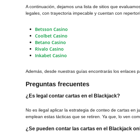
A continuación, dejamos una lista de sitios que evaluam
legales, con trayectoria impecable y cuentan con repertori
Betsson Casino
Coolbet Casino
Betano Casino
Rivalo Casino
Inkabet Casino
Además, desde nuestras guías encontrarás los enlaces para
Preguntas frecuentes
¿Es legal contar cartas en el Blackjack?
No es ilegal aplicar la estrategia de conteo de cartas en
emplean estas tácticas que se retiren. Ya que, lo ven com
¿Se pueden contar las cartas en el Blackjack o