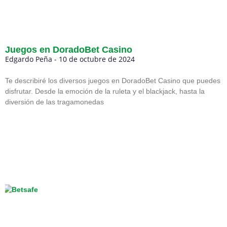
Juegos en DoradoBet Casino
Edgardo Peña
10 de octubre de 2024
Te describiré los diversos juegos en DoradoBet Casino que puedes
disfrutar. Desde la emoción de la ruleta y el blackjack, hasta la
diversión de las tragamonedas