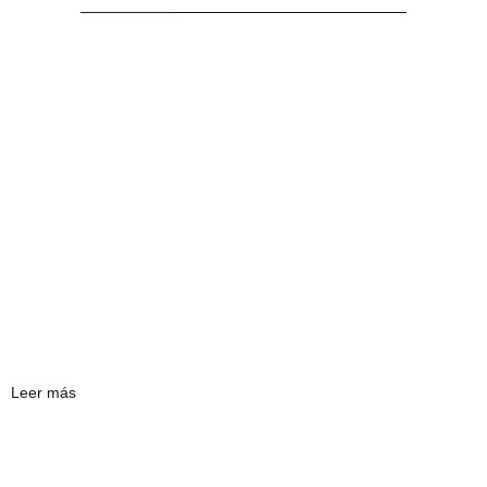
Leer más