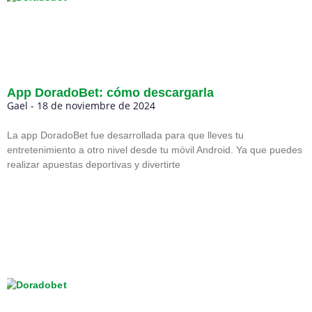
App DoradoBet: cómo descargarla
Gael
18 de noviembre de 2024
La app DoradoBet fue desarrollada para que lleves tu
entretenimiento a otro nivel desde tu móvil Android. Ya que puedes
realizar apuestas deportivas y divertirte