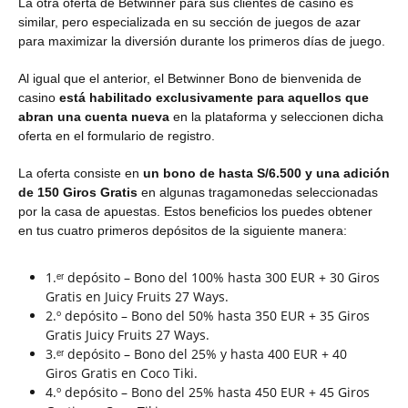
La otra oferta de Betwinner para sus clientes de casino es
similar, pero especializada en su sección de juegos de azar
para maximizar la diversión durante los primeros días de juego.
Al igual que el anterior, el Betwinner Bono de bienvenida de
casino
está habilitado exclusivamente para aquellos que
abran una cuenta nueva
en la plataforma y seleccionen dicha
oferta en el formulario de registro.
La oferta consiste en
un bono de hasta S/6.500 y una adición
de 150 Giros Gratis
en algunas tragamonedas seleccionadas
por la casa de apuestas. Estos beneficios los puedes obtener
en tus cuatro primeros depósitos de la siguiente manera:
1.ᵉʳ depósito – Bono del 100% hasta 300 EUR + 30 Giros
Gratis en Juicy Fruits 27 Ways.
2.º depósito – Bono del 50% hasta 350 EUR + 35 Giros
Gratis Juicy Fruits 27 Ways.
3.ᵉʳ depósito – Bono del 25% y hasta 400 EUR + 40
Giros Gratis en Coco Tiki.
4.º depósito – Bono del 25% hasta 450 EUR + 45 Giros