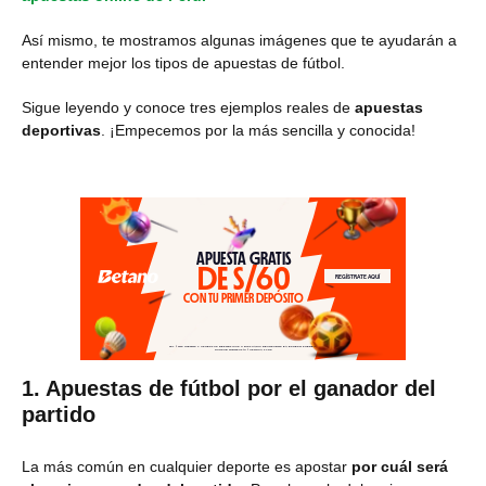
Así mismo, te mostramos algunas imágenes que te ayudarán a
entender mejor los tipos de apuestas de fútbol.
Sigue leyendo y conoce tres ejemplos reales de
apuestas
deportivas
. ¡Empecemos por la más sencilla y conocida!
1. Apuestas de fútbol por el ganador del
partido
La más común en cualquier deporte es apostar
por cuál será