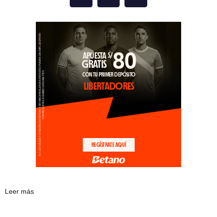
Leer más