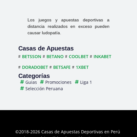
Los juegos y apuestas deportivas a
distancia realizados en exceso pueden
causar ludopatía.
Casas de Apuestas
BETSSON
BETANO
COOLBET
INKABET
DORADOBET
BETSAFE
1XBET
Categorías
Guias
Promociones
Liga 1
Selección Peruana
©2018-2026 Casas de Apuestas Deportivas en Perú