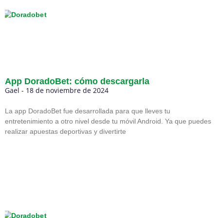
App DoradoBet: cómo descargarla
Gael
18 de noviembre de 2024
La app DoradoBet fue desarrollada para que lleves tu
entretenimiento a otro nivel desde tu móvil Android. Ya que puedes
realizar apuestas deportivas y divertirte