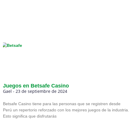
Juegos en Betsafe Casino
Gael
23 de septiembre de 2024
Betsafe Casino tiene para las personas que se registren desde
Perú un repertorio reforzado con los mejores juegos de la industria.
Esto significa que disfrutarás