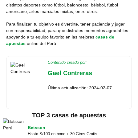
distintos deportes como fútbol, baloncesto, béisbol, fútbol
americano, artes marciales mixtas, entre otros.
Para finalizar, tu objetivo es divertirte, tener paciencia y jugar
con responsabilidad, para que disfrutes momentos agradables
apoyando a tu equipo favorito en las mejores
casas de
apuestas
online del Perú.
Contenido creado por:
Gael Contreras
Última actualización: 2024-02-07
TOP 3 casas de apuestas
Betsson
Hasta S/100 en bono + 30 Giros Gratis