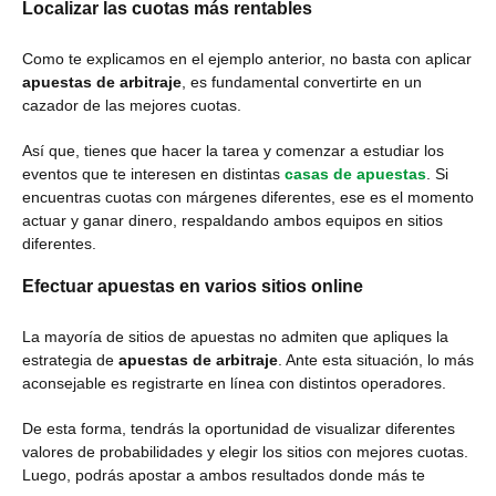
Localizar las cuotas más rentables
Como te explicamos en el ejemplo anterior, no basta con aplicar
apuestas de arbitraje
, es fundamental convertirte en un
cazador de las mejores cuotas.
Así que, tienes que hacer la tarea y comenzar a estudiar los
eventos que te interesen en distintas
casas de apuestas
. Si
encuentras cuotas con márgenes diferentes, ese es el momento
actuar y ganar dinero, respaldando ambos equipos en sitios
diferentes.
Efectuar apuestas en varios sitios online
La mayoría de sitios de apuestas no admiten que apliques la
estrategia de
apuestas de arbitraje
. Ante esta situación, lo más
aconsejable es registrarte en línea con distintos operadores.
De esta forma, tendrás la oportunidad de visualizar diferentes
valores de probabilidades y elegir los sitios con mejores cuotas.
Luego, podrás apostar a ambos resultados donde más te