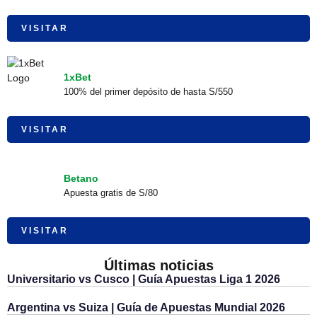
VISITAR
1xBet
100% del primer depósito de hasta S/550
VISITAR
Betano
Apuesta gratis de S/80
VISITAR
Últimas noticias
Universitario vs Cusco | Guía Apuestas Liga 1 2026
Argentina vs Suiza | Guía de Apuestas Mundial 2026