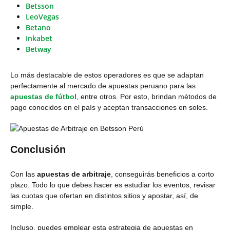
Betsson
LeoVegas
Betano
Inkabet
Betway
Lo más destacable de estos operadores es que se adaptan
perfectamente al mercado de apuestas peruano para las
apuestas de fútbol
, entre otros. Por esto, brindan métodos de
pago conocidos en el país y aceptan transacciones en soles.
Conclusión
Con las
apuestas de arbitraje
, conseguirás beneficios a corto
plazo. Todo lo que debes hacer es estudiar los eventos, revisar
las cuotas que ofertan en distintos sitios y apostar, así, de
simple.
Incluso, puedes emplear esta estrategia de apuestas en