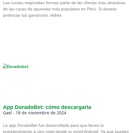
Las cuotas mejoradas forman parte de las ofertas más atractivas
de las casas de apuestas más populares en Perú. Si deseas
potenciar tus ganancias, debes
App DoradoBet: cómo descargarla
Gael
18 de noviembre de 2024
La app DoradoBet fue desarrollada para que lleves tu
entretenimiento a otro nivel desde tu móvil Android. Ya que puedes