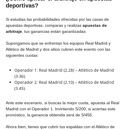
deportivas?
Si estudias las probabilidades ofrecidas por las casas de
apuestas deportivas, comparas y realizas
apuestas de
arbitraje
, tus ganancias están garantizadas.
Supongamos que se enfrentan los equipos Real Madrid y
Atlético de Madrid y dos sitios cubren este evento con las
siguientes cuotas:
Operador 1: Real Madrid (2.28) – Atlético de Madrid
(3.36).
Operador 2: Real Madrid (2.10) – Atlético de Madrid
(3.45).
Ante este escenario, si buscas la mejor cuota, apuesta al Real
Madrid con el Operador 1. Invirtiendo S/200, si aciertas este
pronóstico, la ganancia obtenida será de S/456.
Ahora bien, tienes que cubrir tus espaldas con el Atlético de