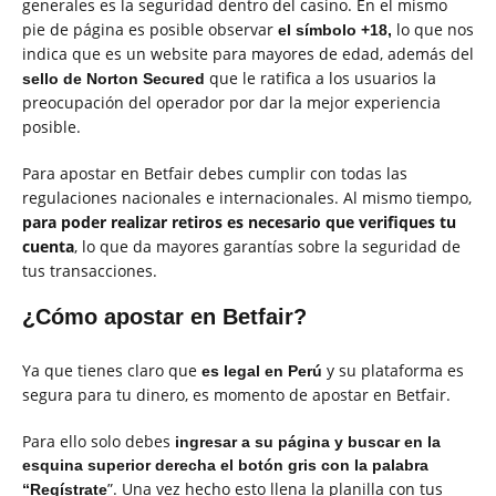
generales es la seguridad dentro del casino. En el mismo
pie de página es posible observar
lo que nos
el símbolo +18,
indica que es un website para mayores de edad, además del
que le ratifica a los usuarios la
sello de Norton Secured
preocupación del operador por dar la mejor experiencia
posible.
Para apostar en Betfair debes cumplir con todas las
regulaciones nacionales e internacionales. Al mismo tiempo,
para poder realizar retiros es necesario que verifiques tu
cuenta
, lo que da mayores garantías sobre la seguridad de
tus transacciones.
¿Cómo apostar en Betfair?
Ya que tienes claro que
y su plataforma es
es legal en Perú
segura para tu dinero, es momento de apostar en Betfair.
Para ello solo debes
ingresar a su
página
y buscar en la
esquina superior derecha el botón gris con la palabra
”. Una vez hecho esto llena la planilla con tus
“Regístrate