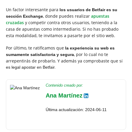
Un factor interesante para
los usuarios de Betfair es su
, donde puedes realizar
apuestas
sección Exchange
cruzadas
y competir contra otros usuarios, teniendo a la
casa de apuestas como intermediario. Si no has probado
esta modalidad, te invitamos a pasarte por el sitio web.
Por último, te ratificamos que
la experiencia su web es
, por lo cual no te
sumamente satisfactoria y segura
arrepentirás de probarlo. Y además ya comprobaste que s
í
es legal apostar en Betfair.
Contenido creado por:
Ana Martínez
Última actualización: 2024-06-11