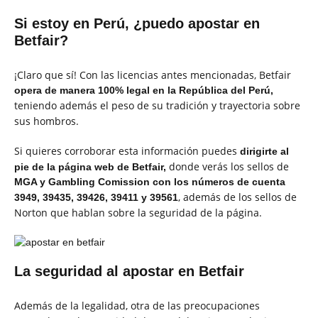
Si estoy en Perú, ¿puedo apostar en
Betfair?
¡Claro que sí! Con las licencias antes mencionadas, Betfair
opera de manera 100% legal en la República del Perú,
teniendo además el peso de su tradición y trayectoria sobre
sus hombros.
Si quieres corroborar esta información puedes
dirigirte al
donde verás los sellos de
pie de la página web de Betfair,
MGA y Gambling Comission con los números de cuenta
, además de los sellos de
3949, 39435, 39426, 39411 y 39561
Norton que hablan sobre la seguridad de la página.
La seguridad al apostar en Betfair
Además de la legalidad, otra de las preocupaciones