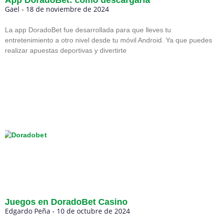
Gael
18 de noviembre de 2024
La app DoradoBet fue desarrollada para que lleves tu
entretenimiento a otro nivel desde tu móvil Android. Ya que puedes
realizar apuestas deportivas y divertirte
Juegos en DoradoBet Casino
Edgardo Peña
10 de octubre de 2024