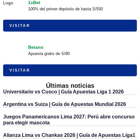
1xBet
100% del primer depósito de hasta S/550
VISITAR
Betano
Apuesta gratis de S/80
VISITAR
Últimas noticias
Universitario vs Cusco | Guía Apuestas Liga 1 2026
Argentina vs Suiza | Guía de Apuestas Mundial 2026
Juegos Panamericanos Lima 2027: Perú abre concurso
para elegir mascota
Alianza Lima vs Chankas 2026 | Guía de Apuestas Liga1