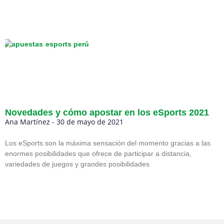
Novedades y cómo apostar en los eSports 2021
Ana Martínez
30 de mayo de 2021
Los eSports son la máxima sensación del momento gracias a las
enormes posibilidades que ofrece de participar a distancia,
variedades de juegos y grandes posibilidades