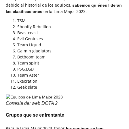
debido al historial de los equipos,
sabemos quiénes lideran
Lima Major 2023
:
las clasificaciones
en la
TSM
Shopify Rebellion
Beastcoast
Evil Geniuses
Team Liquid
Gaimin gladiators
Betboom team
Team spirit
PSG.LGD
Team Aster
Execration
Geek slate
Cortesía de: web DOTA 2
Grupos que se enfrentarán
Para la Lima Major 2023, todos
los equipos se han