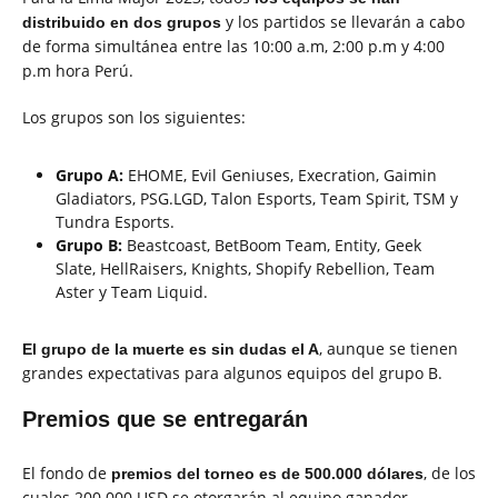
y los partidos se llevarán a cabo
distribuido en dos grupos
de forma simultánea entre las 10:00 a.m, 2:00 p.m y 4:00
p.m hora Perú.
Los grupos son los siguientes:
Grupo A:
EHOME, Evil Geniuses, Execration, Gaimin
Gladiators, PSG.LGD, Talon Esports, Team Spirit, TSM y
Tundra Esports.
Grupo B:
Beastcoast, BetBoom Team, Entity, Geek
Slate, HellRaisers, Knights, Shopify Rebellion, Team
Aster y Team Liquid.
, aunque se tienen
El grupo de la muerte es sin dudas el A
grandes expectativas para algunos equipos del grupo B.
Premios que se entregarán
El fondo de
, de los
premios del torneo es de 500.000 dólares
cuales 200.000 USD se otorgarán al equipo ganador.