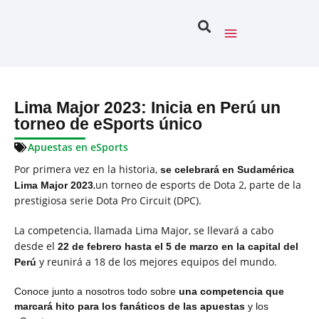
Lima Major 2023: Inicia en Perú un
torneo de eSports único
Apuestas en eSports
Por primera vez en la historia,
se celebrará en Sudamérica
,un torneo de esports de Dota 2, parte de la
Lima Major 2023
prestigiosa serie Dota Pro Circuit (DPC).
La competencia, llamada Lima Major, se llevará a cabo
desde el
22 de febrero hasta el 5 de marzo en la capital del
y reunirá a 18 de los mejores equipos del mundo.
Perú
Conoce junto a nosotros todo sobre
una competencia que
marcará hito para los fanáticos de las apuestas
y los